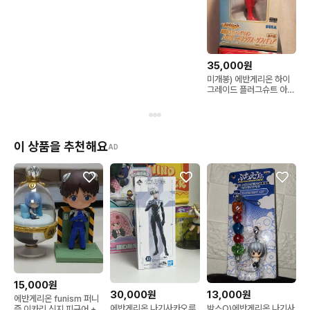
35,000원
미개봉) 에반게리온 하이
그레이드 플러그슈트 아스
카 피규어
이 상품을 추천해요
AD
15,000원
30,000원
13,000원
에반게리온 funism 퍼니
에반게리온 나기사카오루
박스O)에반게리온 나기사
즘 이카리 신지 피규어 +