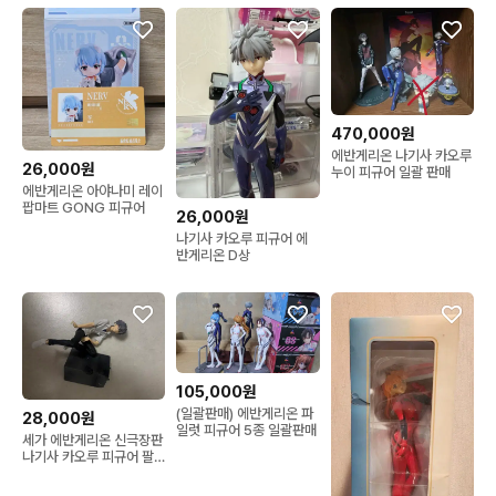
470,000원
에반게리온 나기사 카오루
26,000원
누이 피규어 일괄 판매
에반게리온 아야나미 레이
팝마트 GONG 피규어
26,000원
나기사 카오루 피규어 에
반게리온 D상
105,000원
(일괄판매) 에반게리온 파
28,000원
일럿 피규어 5종 일괄판매
세가 에반게리온 신극장판
나기사 카오루 피규어 팔
아여