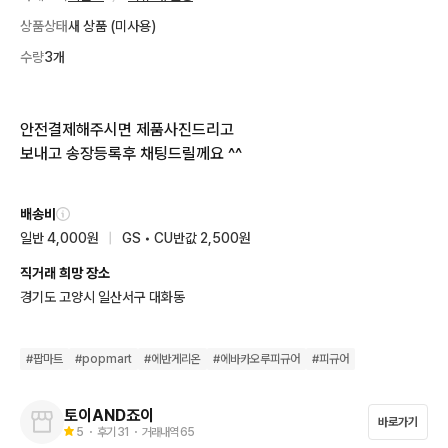
상품상태
새 상품 (미사용)
수량
3개
안전결제해주시면 제품사진드리고 

보내고 송장등록후 채팅드릴께요 ^^
배송비
일반 4,000원
|
GS • CU반값 2,500원
직거래 희망 장소
경기도 고양시 일산서구 대화동
#
팝마트
#
popmart
#
에반게리온
#
에바카오루피규어
#
피규어
토이AND죠이
바로가기
5
・ 후기
31
・ 거래내역
65