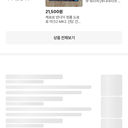
쿠 워리어 (루나마리아 호
크 전용기) 이벤트한정 클
리어 컬러
21,500원
케로로 반다이 정품 도로
로 마크2 MK2 건담 건프
라 팝니다
상품 전체보기