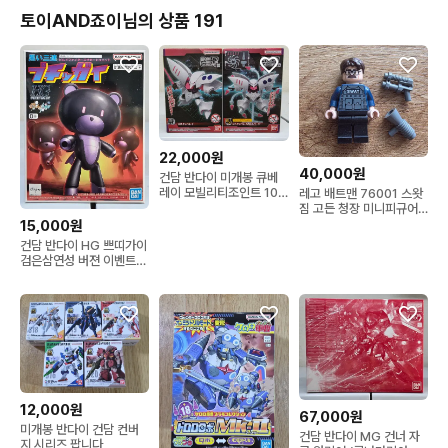
토이AND죠이님의 상품 191
22,000원
40,000원
건담 반다이 미개봉 큐베
레이 모빌리티조인트 10
레고 배트맨 76001 스왓
탄
짐 고든 청장 미니피규어
팝니다
15,000원
건담 반다이 HG 쁘띠가이
검은삼연성 버젼 이벤트
한정판 팝니다
12,000원
67,000원
미개봉 반다이 건담 컨버
건담 반다이 MG 건너 자
지 시리즈 팝니다