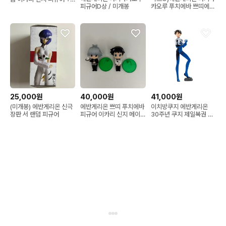
피규어D상 / 미개봉
카오루 푸치에바 쁘띠에바
레이 e상
비즈스트랩 피규어 키링
25,000원
40,000원
41,000원
(미개봉) 에반게리온 신극
에반게리온 쁘띠 푸치에바
이치방쿠지 에반게리온
장판 서 랜덤 피규어
피규어 이카리 신지 메이
30주년 쿠지 제일복권 이
드 나기사 카오루
카리신지 B상 피규어