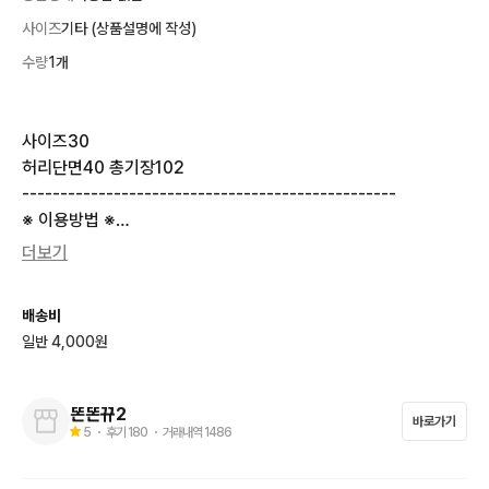
사이즈
기타 (상품설명에 작성)
수량
1개
사이즈30

허리단면40 총기장102

-------------------------------------------------

※ 이용방법 ※

- ***반값택배 안해요***

더보기
- 할인 & 에누리 요청 답장 안드려요

- 구제 특성상 미세한 오염등의 하자가 있을 수 있어요

배송비
- 4만원 이상 구매시 무료배송

일반 4,000원
- 결제 후 3일 보관 가능 해요

- 보관물품 취소 변경 불가능합니다

- 무조건 선결제 순으로 판매하며, 예약은 없어요

똔똔뀨2
바로가기
- 교환 및 환불은 안됩니다!!!!!!!!!!!!!!!!
5
・ 후기
180
・ 거래내역
1486