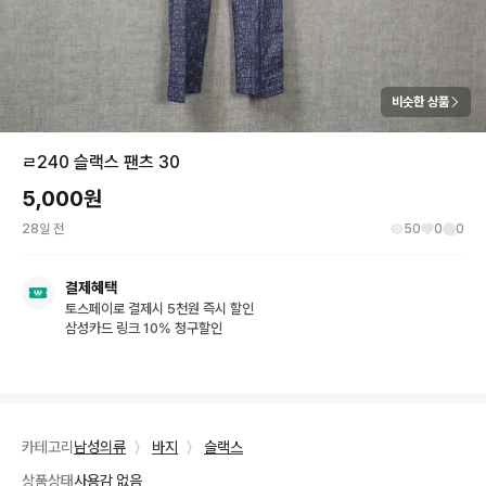
비슷한 상품
ㄹ240 슬랙스 팬츠 30
5,000
원
28일 전
50
0
0
결제혜택
토스페이로 결제시 5천원 즉시 할인
삼성카드 링크 10% 청구할인
카테고리
남성의류
〉
바지
〉
슬랙스
상품상태
사용감 없음