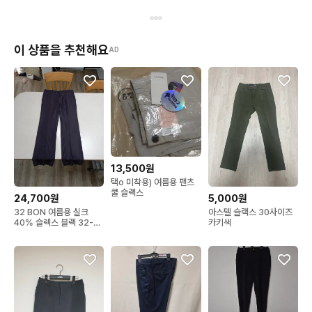
이 상품을 추천해요
AD
13,500원
택o 미착용) 여름용 팬츠
쿨 슬랙스
24,700원
5,000원
32 BON 여름용 실크
아스텔 슬랙스 30사이즈
40% 슬렉스 블랙 32-
카키색
434