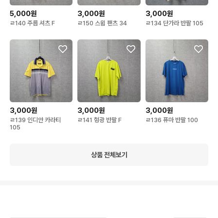
5,000원
3,000원
3,000원
ㄹ140 주름 셔츠 F
ㄹ150 스윔 팬츠 34
ㄹ134 단가라 반팔 105
3,000원
3,000원
3,000원
ㄹ139 인디안 카라티
ㄹ141 형광 반팔 F
ㄹ136 퓨마 반팔 100
105
상품 전체보기