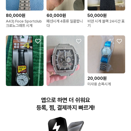
80,000원
60,000원
50,000원
A43) Foce Sportclub
패션시계 4종류 일괄팝니
비덴 시계 블랙 24시간 표
크로노그래프 시계
다
기
20,000원
미사용 손목시계
50,000원
99,000원
J-AXIS 스크립트 쿼츠 시
고급)회색 스포티한시계
앱으로 하면 더 쉬워요
계
등록, 찜, 결제까지 빠르게!