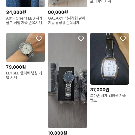
프리미엄 시계
34,000원
80,000원
A01- Orient EBS 시계
GALAXY 직사각형 날짜
골드 베젤 가죽 손목시계
기능 남성용 손목시계
79,000원
ELYSEE 엘리쎄 남성 메
탈 시계
37,000원
로마손 시계 검정색 가죽
밴드
10,000원