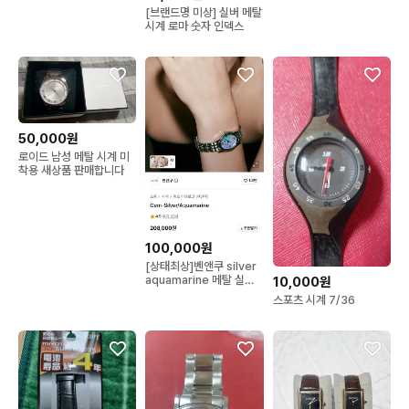
[브랜드명 미상] 실버 메탈
시계 로마 숫자 인덱스
50,000원
로이드 남성 메탈 시계 미
착용 새상품 판매합니다
100,000원
[상태최상]벤앤쿠 silver
aquamarine 메탈 실버
10,000원
손목시계
스포츠 시계 7/36