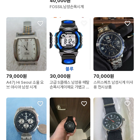
40,000원
FOSSIL남성손목시계
30,000원
79,000원
70,000원
고급 S클래스 남성용 메탈
A47) Hi Seoul 소울 오
스위스쿼츠 남성시계 미사
손목시계이예요 가볍고 튼
브 아시아 남성 시계
용 전시상품
튼한 손목시계 판매해요