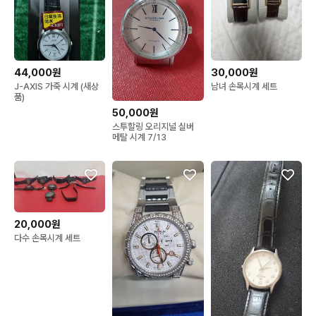
44,000원
30,000원
J-AXIS 가죽 시계 (새상
남녀 손목시계 세트
품)
50,000원
스투할링 오리지널 실버
메탈 시계 7/13
20,000원
다수 손목시계 세트