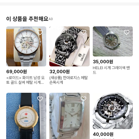
이 상품을 추천해요
AD
35,000원
HELEI 시계 그레이색 밴
69,000원
32,000원
드
<로이드> 화이트 남성 오
(새상품) 한아로지스 메탈
토 골드 실버 메탈 시계
손목시계
18691
40,000원