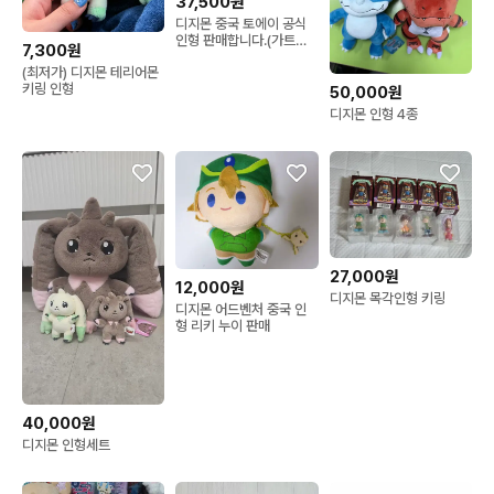
37,500원
디지몬 중국 토에이 공식
인형 판매합니다.(가트몬,
7,300원
파닥몬, 파피몬)
(최저가) 디지몬 테리어몬
키링 인형
50,000원
디지몬 인형 4종
27,000원
12,000원
디지몬 목각인형 키링
디지몬 어드벤처 중국 인
형 리키 누이 판매
40,000원
디지몬 인형세트