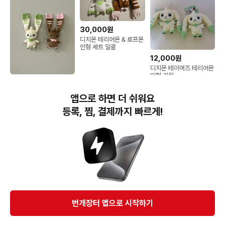
30,000원
디지몬 테리어몬 & 로프몬
인형 세트 일괄
12,000원
디지몬 테이머즈 테리어몬
인형 키링
60,000원
디지몬 테리어몬 로프몬
앱으로 하면 더 쉬워요
전시회 인형
등록, 찜, 결제까지 빠르게!
번개장터(주) 사업자정보, 이용약관 및 기타 법적고지
번개장터㈜는 통신판매중개자이며, 통신판매의 당사자가 아닙니다. 전자상거래 등에서의
소비자보호에 관한 법률 등 관련 법령 및 번개장터㈜의 약관에 따라 상품, 상품정보, 거래에 관한 책임은
개별 판매자에게 귀속하고, 번개장터㈜는 원칙적으로 회원간 거래에 대하여 책임을 지지 않습니다.
다만, 번개장터㈜가 직접 판매하는 상품에 대한 책임은 번개장터㈜에게 귀속합니다.
Ⓒ Bungaejangter Inc. all rights reserved.
번개장터 앱으로 시작하기
APP 다운로드