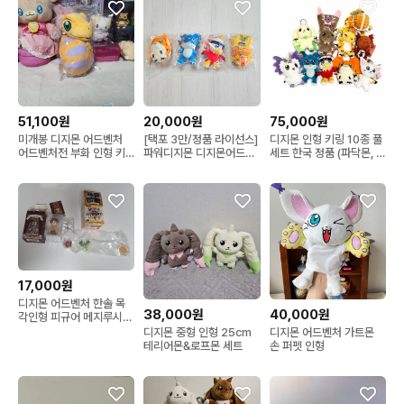
51,100원
20,000원
75,000원
미개봉 디지몬 어드벤처
[택포 3만/정품 라이선스]
디지몬 인형 키링 10종 풀
어드벤처전 부화 인형 키
파워디지몬 디지몬어드벤
세트 한국 정품 (파닥몬, 가
링 디지몬 아구몬 봉제인
처 02 인형 4종 세트 일괄
트몬, 브이몬, 호크몬, 아르
형
마몬, 길몬, 테리어몬, 레나
몬, 동글몬, 로프몬)
17,000원
디지몬 어드벤처 한솔 목
38,000원
40,000원
각인형 피규어 메지루시
팔몬 피규어
디지몬 중형 인형 25cm
디지몬 어드벤처 가트몬
테리어몬&로프몬 세트
손 퍼펫 인형