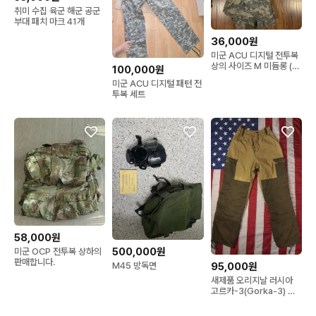
취미 수집 육군 해군 공군
부대 패치 마크 41개
36,000원
미군 ACU 디지털 전투복
상의 사이즈 M 미듐롱 (키
100,000원
크신분추천180이상분 사
미군 ACU 디지털 패턴 전
진참조)개당가격
투복 세트
58,000원
500,000원
미군 OCP 전투복 상하의
판매합니다.
M45 방독면
95,000원
새제품 오리지날 러시아
고르카-3(Gorka-3) 전
투복 하의