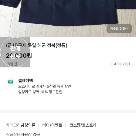
비슷한 상품
(급처)구제 독일 해군 정복(정품)
판매

29,000
원
완료
15일 전
48
2
1
결제혜택
토스페이로 결제시 5천원 즉시 할인
삼성카드 링크 10% 청구할인
카테고리
남성의류
〉
테마/이벤트
〉
코스튬/코스프레
상품상태
사용감 없음