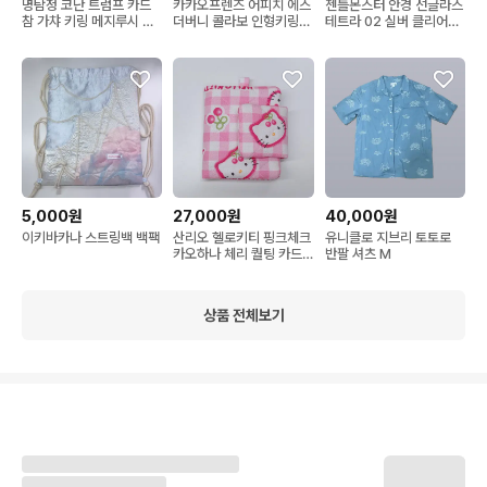
명탐정 코난 트럼프 카드
카카오프렌즈 어피치 에스
젠틀몬스터 안경 선글라스
참 가챠 키링 메지루시 괴
더버니 콜라보 인형키링
테트라 02 실버 클리어
도키드 아카이 버본
지갑 파우치
tetra
5,000원
27,000원
40,000원
이키바카나 스트링백 백팩
산리오 헬로키티 핑크체크
유니클로 지브리 토토로
카오하나 체리 퀄팅 카드
반팔 셔츠 M
지갑
상품 전체보기