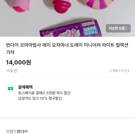
비슷한 상품
반다이 꼬마마법사 레미 오자마녀 도레미 미니어쳐 라이트 컬렉션
가챠
14,000
원
13일 전
116
7
1
결제혜택
토스페이로 결제시 5천원 즉시 할인
삼성카드 링크 10% 청구할인
브랜드
반다이