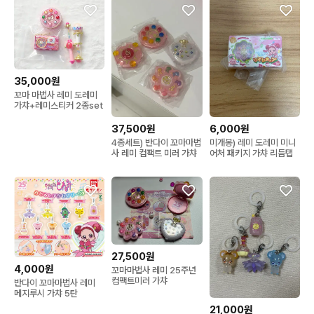
35,000원
꼬마 마법사 레미 도레미
가챠+레미스티커 2종set
37,500원
6,000원
4종세트) 반다이 꼬마마법
미개봉) 레미 도레미 미니
사 레미 컴팩트 미러 가챠
어처 패키지 가챠 리듬탭
27,500원
4,000원
꼬마마법사 레미 25주년
컴팩트미러 가챠
반다이 꼬마마법사 레미
메지루시 가챠 5탄
21,000원