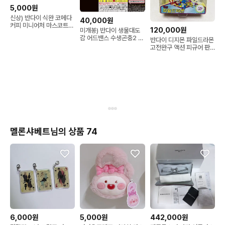
5,000원
신상) 반다이 식완 코메다
40,000원
커피 미니어처 마스코트
120,000원
미개봉) 반다이 생물대도
참 키링 가챠
감 어드밴스 수생곤충2 물
반다이 디지몬 파일드라몬
방개 물방개붙이 물장군
고전완구 액션 피규어 판
일괄
매
멜론샤베트님의 상품 74
6,000원
5,000원
442,000원