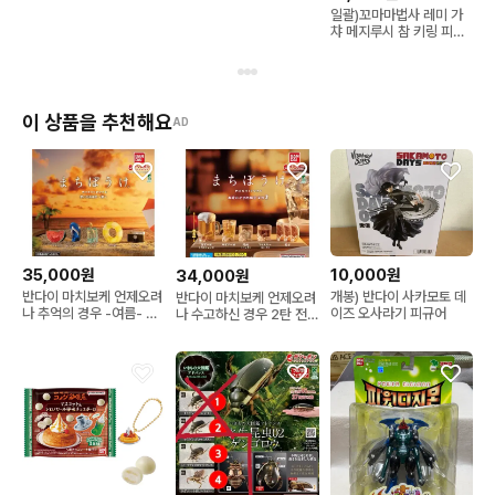
일괄)꼬마마법사 레미 가
챠 메지루시 참 키링 피규
어 5탄 오자마녀 도레미
이 상품을 추천해요
AD
35,000원
10,000원
34,000원
반다이 마치보케 언제오려
개봉) 반다이 사카모토 데
반다이 마치보케 언제오려
나 추억의 경우 -여름- 전
이즈 오사라기 피규어
나 수고하신 경우 2탄 전
5종 가챠
5종 가챠