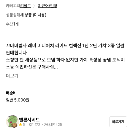
카테고리
키덜트
〉
피규어/인형
상품상태
새 상품 (미사용)
수량
1개
꼬마마법사 레미 미니어쳐 라이트 컬렉션 1탄 2탄 가챠 3종 일괄
판매합니다

소장만 한 새상품으로 오염 하자 없지만 가챠 특성상 공뎀 도색미
스등 예민하신분 구매사절

건전지 들어있고 불 잘들어옵니다

더보기
띠지는 2탄 1개 있습니다

3개 일괄 판매해요

배송비
일반 5,000원
상점소개 읽어주세요

안읽고 하는 문의는 차단합니다
멜론샤베트
바로가기
5
・ 후기
172
・ 거래내역
425