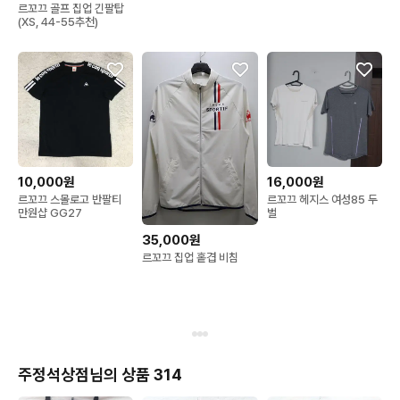
르꼬끄 골프 집업 긴팔탑
(XS, 44-55추천)
10,000원
16,000원
르꼬끄 스몰로고 반팔티
르꼬끄 헤지스 여성85 두
만원샵 GG27
벌
35,000원
르꼬끄 집업 홑겹 비침
주정석상점님의 상품 314