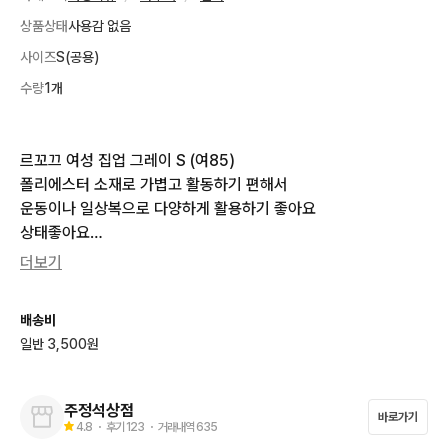
상품상태
사용감 없음
사이즈
S(공용)
수량
1개
르꼬끄 여성 집업 그레이 S (여85)

폴리에스터 소재로 가볍고 활동하기 편해서

운동이나 일상복으로 다양하게 활용하기 좋아요

상태좋아요

가슴반품 42 총길이 59
더보기
배송비
일반 3,500원
주정석상점
바로가기
4.8
・ 후기
123
・ 거래내역
635