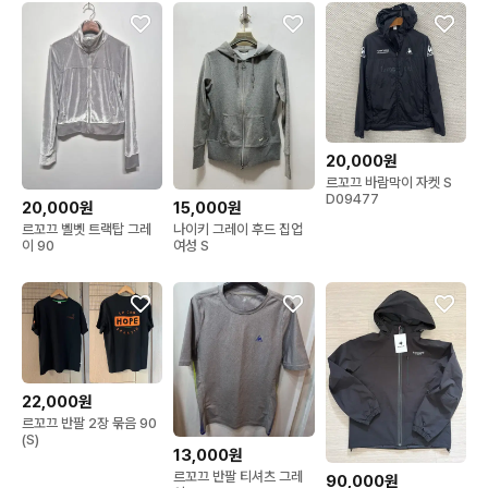
20,000원
르꼬끄 바람막이 자켓 S
D09477
20,000원
15,000원
르꼬끄 벨벳 트랙탑 그레
나이키 그레이 후드 집업
이 90
여성 S
22,000원
르꼬끄 반팔 2장 묶음 90
(S)
13,000원
르꼬끄 반팔 티셔츠 그레
90,000원