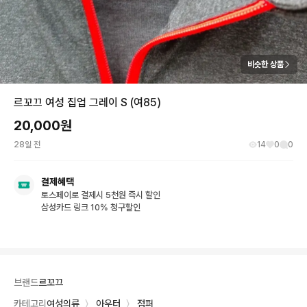
비슷한 상품
르꼬끄 여성 집업 그레이 S (여85)
20,000
원
28일 전
14
0
0
결제혜택
토스페이로 결제시 5천원 즉시 할인
삼성카드 링크 10% 청구할인
브랜드
르꼬끄
카테고리
여성의류
〉
아우터
〉
점퍼