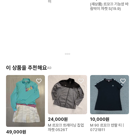
이
(새상품) 르꼬끄 기능성 바
람막이 자켓 S(19.9)
이 상품을 추천해요
AD
24,000원
10,000원
M 르꼬끄 트레이닝 집업
M 90 르꼬끄 반팔 티 |
자켓 0526T
0721B11
49,000원