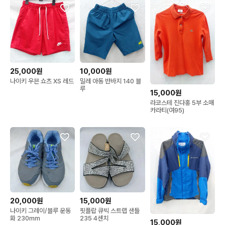
25,000원
10,000원
나이키 우븐 쇼츠 XS 레드
밀레 아동 반바지 140 블
루
15,000원
라코스테 진다홍 5부 소매
카라티(여95)
20,000원
15,000원
나이키 그레이/블루 운동
핏플랍 큐빅 스트랩 샌들
화 230mm
235 4센치
15,000원