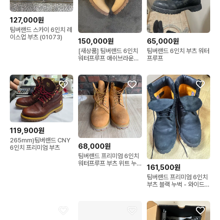
127,000원
팀버랜드 스카이 6인치 레
이스업 부츠 (01073)
150,000원
65,000원
[새상품] 팀버랜드 6인치
팀버랜드 6인치 부츠 워터
워터프루프 애쉬브라운
프루프
270사이즈
119,900원
265mm)팀버랜드 CNY
68,000원
6인치 프리미엄 부츠
팀버랜드 프리미엄 6인치
워터프루프 부츠 위트 누
161,500원
벅 - 와이드
팀버랜드 프리미엄 6인치
부츠 블랙 누벅 - 와이드
270