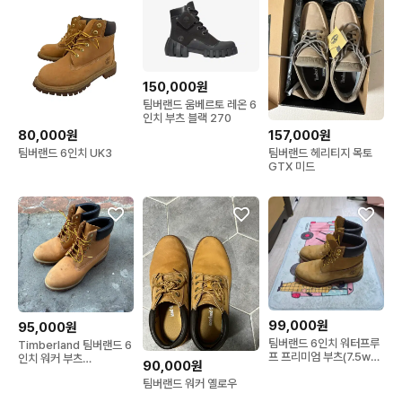
150,000원
팀버랜드 움베르토 레온 6
인치 부츠 블랙 270
80,000원
157,000원
팀버랜드 6인치 UK3
팀버랜드 헤리티지 목토
GTX 미드
99,000원
95,000원
팀버랜드 6인치 워터프루
Timberland 팀버랜드 6
프 프리미엄 부츠(7.5w
인치 워커 부츠
90,000원
260)
(270~275)
팀버랜드 워커 옐로우