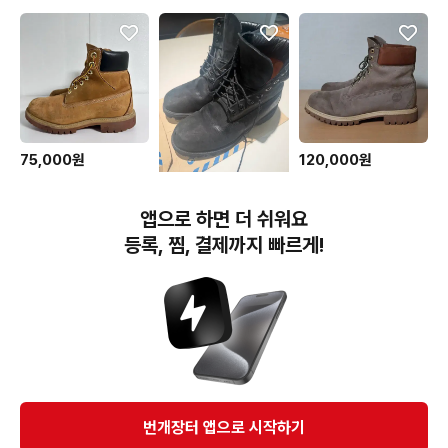
75,000원
120,000원
팀버랜드 6인치 프리미엄
팀버랜드 워커부츠
워터프루프 부츠(7w)
10.5M 약285 카키
140,000원
앱으로 하면 더 쉬워요
팀버랜드 6인치 블랙 270
등록, 찜, 결제까지 빠르게!
번개장터(주) 사업자정보, 이용약관 및 기타 법적고지
번개장터㈜는 통신판매중개자이며, 통신판매의 당사자가 아닙니다. 전자상거래 등에서의
소비자보호에 관한 법률 등 관련 법령 및 번개장터㈜의 약관에 따라 상품, 상품정보, 거래에 관한 책임은
개별 판매자에게 귀속하고, 번개장터㈜는 원칙적으로 회원간 거래에 대하여 책임을 지지 않습니다.
다만, 번개장터㈜가 직접 판매하는 상품에 대한 책임은 번개장터㈜에게 귀속합니다.
Ⓒ Bungaejangter Inc. all rights reserved.
번개장터 앱으로 시작하기