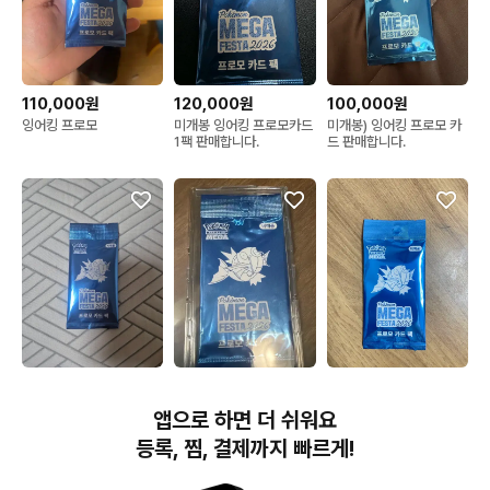
110,000원
120,000원
100,000원
잉어킹 프로모
미개봉 잉어킹 프로모카드
미개봉) 잉어킹 프로모 카
1팩 판매합니다.
드 판매합니다.
110,000원
100,000원
100,000원
미개봉 잉어킹 프로모 카
잉어킹 프로모 미개봉
[덤 증정] 포켓몬 잉어킹
앱으로 하면 더 쉬워요
드
프로모 카드 미개봉 팩
등록, 찜, 결제까지 빠르게!