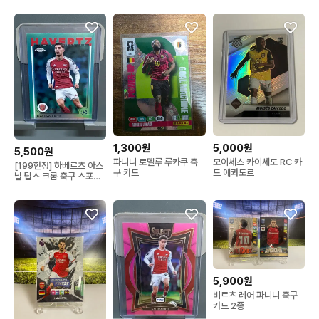
1,300원
5,000원
5,500원
파니니 로멜루 루카쿠 축
모이세스 카이세도 RC 카
[199한정] 하베르츠 아스
구 카드
드 에콰도르
날 탑스 크롬 축구 스포츠
카드 판매
5,900원
비르츠 레어 파니니 축구
카드 2종