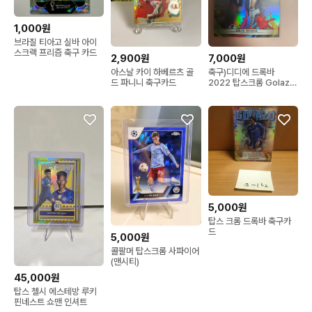
1,000원
브라질 티아고 실바 아이
스크랙 프리즘 축구 카드
2,900원
7,000원
아스날 카이 하베르츠 골
축구)디디에 드록바
드 파니니 축구카드
2022 탑스크롬 Golazo
리플렉터
5,000원
탑스 크롬 드록바 축구카
드
5,000원
콜팔머 탑스크롬 사파이어
(맨시티)
45,000원
탑스 첼시 에스테방 루키
핀네스트 쇼맨 인셔트