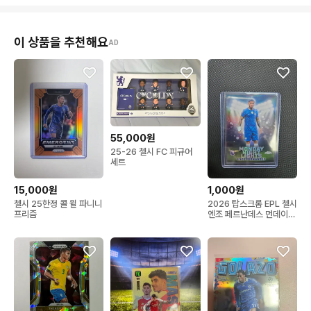
이 상품을 추천해요
AD
55,000원
25-26 첼시 FC 피규어
세트
15,000원
1,000원
첼시 25한정 콜 윌 파니니
2026 탑스크롬 EPL 첼시
프리즘
엔조 페르난데스 먼데이나
잇라이츠 인서트 카드