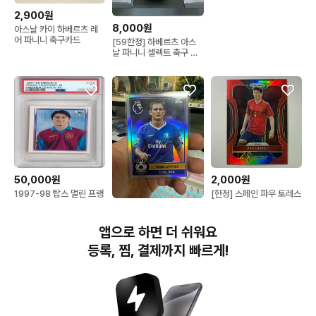
2,900원
8,000원
아스날 카이 하베르츠 레
어 파니니 축구카드
[59한정] 하베르츠 아스
날 파니니 셀렉트 축구 카
드 판매
50,000원
2,000원
1997-98 탑스 멀린 프랭
[한정] 스페인 파우 토레스
크 램파드 루키 스티커
399한정 레드 프리즘 축
2,000원
PSA5
구 카드
탑스 프랭크 램파드 첼시
앱으로 하면 더 쉬워요
축구 카드 2004
등록, 찜, 결제까지 빠르게!
번개장터(주) 사업자정보, 이용약관 및 기타 법적고지