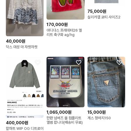
75,000원
실리카겔 쿄티 사이즈2
170,000원
아디다스 프레데터26 엘
리트 축구화 ag/hg
40,000원
닥스 여성 마 자켓자켓
1,065,000원
15,000원
한판 넘버즈 올 컴플리트
게스 청바지150
앨범 팝니다(배송비 무료)
400,000원
칼하트 WIP OG 디트로이