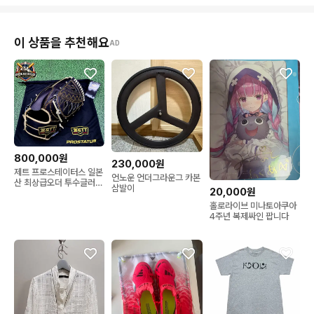
이 상품을 추천해요
AD
800,000원
230,000원
제트 프로스테이터스 일본
언노운 언더그라운그 카본
산 최상급오더 투수글러브
삼발이
20,000원
12.2인치 인치업
홀로라이브 미나토아쿠아
4주년 복제싸인 팝니다