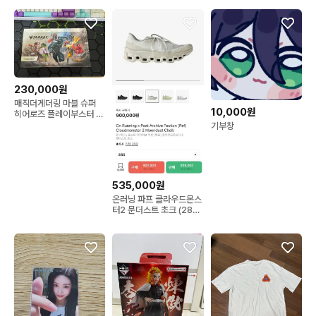
니스 등산 러닝양말 스포
츠양말 세트
230,000원
매직더게더링 마블 슈퍼
10,000원
히어로즈 플레이부스터 박
스
기부창
535,000원
온러닝 파프 클라우드몬스
터2 문더스트 초크 (285)
(극미중고)