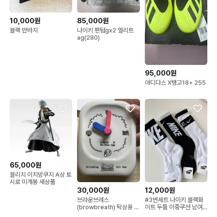
10,000원
85,000원
블랙 반바지
나이키 팬텀gx2 엘리트
ag(280)
95,000원
아디다스 X탱고18+ 255
65,000원
블리치 이치방쿠지 A상 토
시로 미개봉 새상품
30,000원
12,000원
브라운브레스
#3번세트 나이키 블랙화
(browbreath) 탁상용 시
이트 두툼 이중쿠션 남여
계
공용 베스트 축구 풋살 테