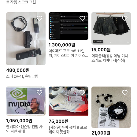
트 자켓 스모크 그린
1,300,000원
15,000원
아이패드 프로 m5 11인
치, 케이스티파이 케이스
에이블리)캉캉 데님 미니
완전 새제품들 판매합니
스커트 치마바지(진청)
다!
480,000원
소니 zv-1f, 슈팅그립
1,050,000원
75,000원
엔비디아 젠슨황 친필 사
[새상품]푸마 퓨처 8 프로
인 싸인 판매
케이지 풋살화
21,000원