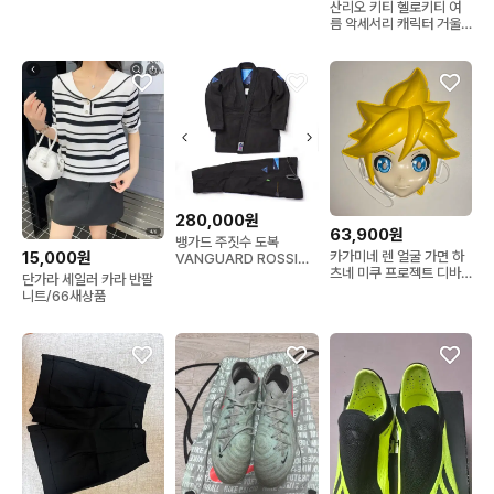
산리오 키티 헬로키티 여
름 악세서리 캐릭터 거울
키링 손거울
280,000원
63,900원
뱅가드 주짓수 도복
15,000원
카가미네 렌 얼굴 가면 하
VANGUARD ROSSINI
츠네 미쿠 프로젝트 디바
블랙 a3
단가라 세일러 카라 반팔
프디바 보컬로이드 프세카
니트/66새상품