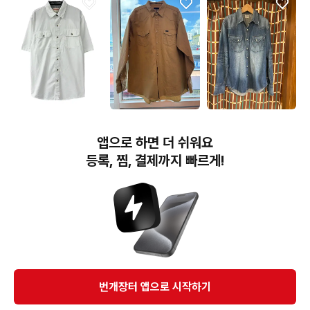
20,000원
39,000원
50,000원
[M] WRANGLER 랭글러
랭글러 워크 셔츠 xl
랭글러 데님 셔츠
앱으로 하면 더 쉬워요
투포켓 코튼 화이트 반팔
셔츠
등록, 찜, 결제까지 빠르게!
번개장터(주) 사업자정보, 이용약관 및 기타 법적고지
번개장터㈜는 통신판매중개자이며, 통신판매의 당사자가 아닙니다. 전자상거래 등에서의
소비자보호에 관한 법률 등 관련 법령 및 번개장터㈜의 약관에 따라 상품, 상품정보, 거래에 관한 책임은
개별 판매자에게 귀속하고, 번개장터㈜는 원칙적으로 회원간 거래에 대하여 책임을 지지 않습니다.
다만, 번개장터㈜가 직접 판매하는 상품에 대한 책임은 번개장터㈜에게 귀속합니다.
Ⓒ Bungaejangter Inc. all rights reserved.
번개장터 앱으로 시작하기
APP 다운로드