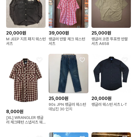
20,000원
39,000원
25,000원
M JEEP 지프 패치 웨스턴
랭글러 반팔 체크 웨스턴
랭글러 코튼 투포켓 반팔
셔츠
셔츠
셔츠 A658
25,000원
20,000원
90s JPN 랭글러 웨스턴
랭글러 웨스턴 셔츠 L-T
데님진 30 인치
8,000원
[XL] WRANGLER 랭글
러 체크패턴 스냅셔츠 웨
스턴셔츠