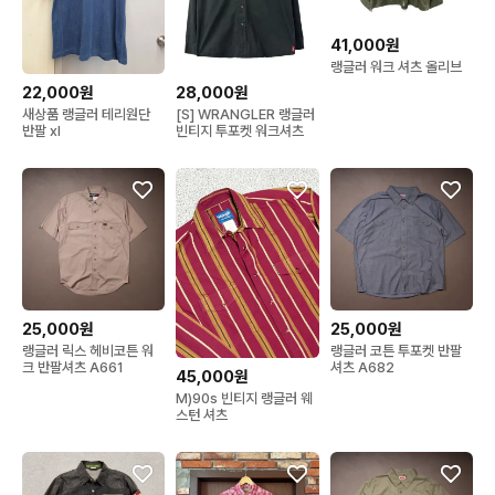
41,000원
랭글러 워크 셔츠 올리브
22,000원
28,000원
새상품 랭글러 테리원단
[S] WRANGLER 랭글러
반팔 xl
빈티지 투포켓 워크셔츠
25,000원
25,000원
랭글러 릭스 헤비코튼 워
랭글러 코튼 투포켓 반팔
크 반팔셔츠 A661
셔츠 A682
45,000원
M)90s 빈티지 랭글러 웨
스턴 셔츠