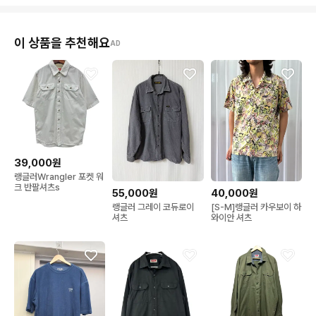
이 상품을 추천해요
AD
39,000원
랭글러Wrangler 포켓 워
크 반팔셔츠s
55,000원
40,000원
랭글러 그레이 코듀로이
[S-M]랭글러 카우보이 하
셔츠
와이안 셔츠