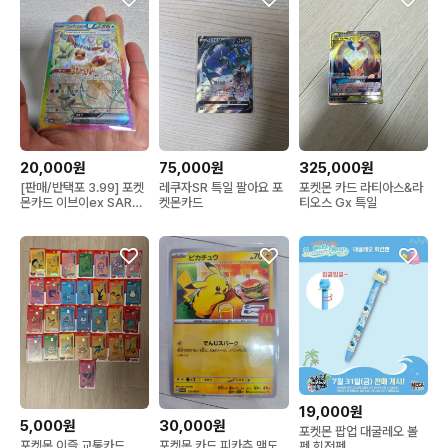
20,000원
75,000원
325,000원
[판매/반택포 3.99] 포켓
레쿠자SR 특일 팔아요 포
포켓몬 카드 라티아스&라
몬카드 이브이ex SAR
켓몬카드
티오스 Gx 특일
223/187 쿼츠샤인 (테라
스탈)
19,000원
5,000원
30,000원
포켓몬 팝업 대굴레오 볼
포켓몬 이즐 교통카드
포켓몬 카드 피카츄 맥도
펜 회전펜