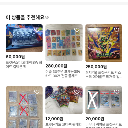
이 상품을 추천해요
AD
60,000원
포켓몬스터 고대팩 BW 화
280,000원
250,000원
이트 컬렉션 팩
이즐 30주년 포켓몬교통
최저가)) 포켓몬카드 박스
카드 30개 전종 풀세트
스톰 에메랄드 미개봉 일
판 메가 sar 레쿠쟈 box
mur
12,000원
20,000원
포켓몬카드 고대팩 판매합
너무나 귀여운 포켓몬카드