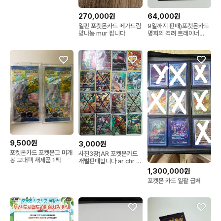
270,000원
64,000원
일판 포켓몬카드 메가드림
9일까지 판매)포켓몬카드
망나뇽 mur 팝니다
명희의 격려 트레이너
SAR
9,500원
3,000원
포켓몬카드 포켓몬고 미개
사진3장)AR 포켓몬카드
봉 고대팩 새제품 1팩
개별판매합니다 ar chr 개
별 일괄
1,300,000원
포켓몬 카드 일괄 급처