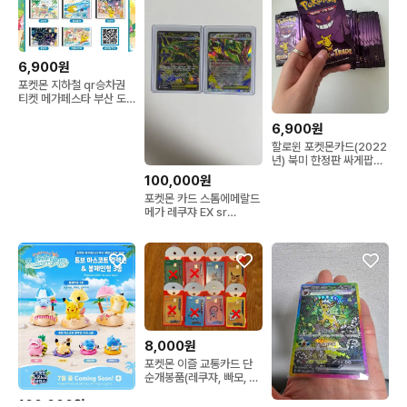
6,900원
포켓몬 지하철 qr승차권
티켓 메가페스타 부산 도
시철도
6,900원
할로윈 포켓몬카드(2022
년) 북미 한정판 싸게팝니
다.
100,000원
포켓몬 카드 스톰에메랄드
메가 레쿠쟈 EX sr
095/076
8,000원
포켓몬 이즐 교통카드 단
순개봉품(레쿠쟈, 빠모, 이
브이, 님피아, 개굴닌자, 뮤
100,000원
츠, 파치리스, 글레이시아)