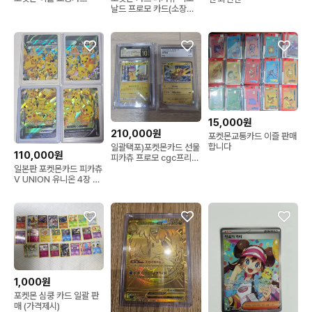
날드 프로모 카드(소장앨
범용)
15,000원
210,000원
포켓몬교통카드 이즐 판매
합니다
일괄택포)포켓몬카드 선물
110,000원
피카츄 프로모 cgc프리스
틴10 썬더 brg10
일본판 포켓몬카드 피카츄
V UNION 유니온 4장 세
트
1,000원
포켓몬 심쿵 카드 일괄 판
매 (가격제시)