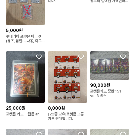
니다!
팽도리 컬렉션 가격인하
(수정)
5,000원
롯데리아 포켓몬 마그넷
(뮤츠, 잠만보,나옹, 야도
란)
98,000원
포켓몬카드 중판 151
vol.3 박스
25,000원
8,000원
포켓몬 카드 그란돈 ar
[22종 보유]포켓몬 교통
카드 판매합니다.