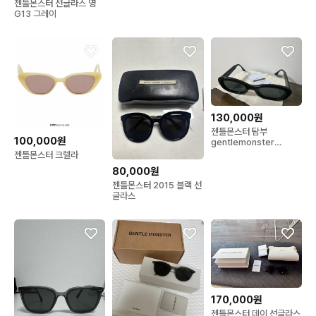
젠틀몬스터 선글라스 영
G13 그레이
130,000원
젠틀몬스터 탐부
100,000원
gentlemonster
tambu(쿨거시 11에 거
젠틀몬스터 크렐라
래)
80,000원
젠틀몬스터 2015 블랙 선
글라스
170,000원
젠틀몬스터 데이 선글라스