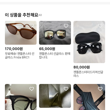
이 상품을 추천해요
AD
170,000원
65,000원
무료배송! 젠틀몬스터 선
젠틀몬스터 선글라스 판매
글라스 Frida BRC1
합니다.
80,000원
젠틀몬스터더드리머선글
라스