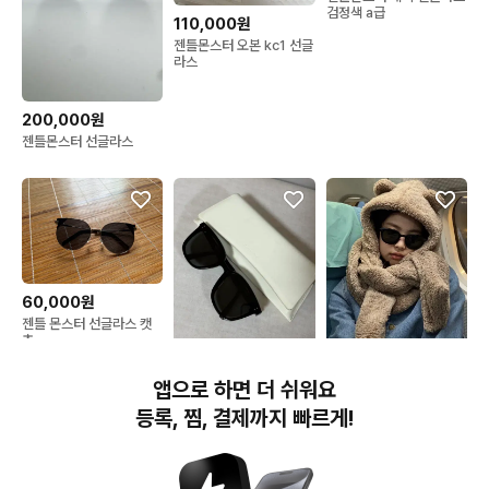
검정색 a급
110,000원
젠틀몬스터 오본 kc1 선글
라스
200,000원
젠틀몬스터 선글라스
60,000원
젠틀 몬스터 선글라스 캣
츠
175,000원
130,000원
앱으로 하면 더 쉬워요
젠틀몬스터 lang
젠틀몬스터 선글라스 퀸
등록, 찜, 결제까지 빠르게!