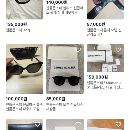
140,000원
젠틀몬스터 블리스 선글라
스 판매 상태 매우좋음
135,000원
97,000원
젠틀몬스터 lang
젠틀몬스터 론디 모델 선
글라스 급처
150,000원
젠틀몬스터 / Mamabu -
S1 선글라스, 데일리 선글
라스
100,000원
85,000원
젠틀몬스터 선글라스 블랙
젠틀몬스터 오본 선글라스
젠틀몬스터 파우치 포함
새상품