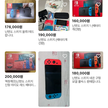
160,000원
닌텐도 스위치 1 (배터리
176,000원
개선판)
닌텐도 스위치 블루/레드
190,000원
팝니다.
닌텐도 스위치 (배터리개
선판)
180,000원
200,000원
닌텐도 스위치 네온 구형
액정깨끗)닌텐도 스위치
모델 풀박스 판매합니다.
신형 마리오 레드 배터리
개선 풀박스+냥발캡