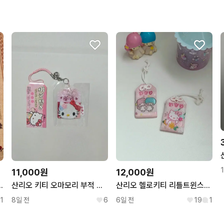
꼭 필요한 문의만 해요.
무리한 네고를 하지 않아요
11,000원
12,000원
부적) 비밀부적, 액운피하기
산리오 키티 오마모리 부적 스트랩 연애 성취 개운
산리오 헬로키티 리틀트윈스타 키키라라 오마모리 부적 키링 스트랩
1
8일 전
6
6일 전
19
1