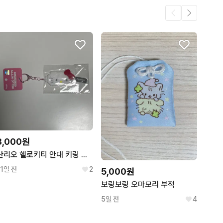
3
.
2
3,000원
산리오 헬로키티 안대 키링 룩업 누이 소품
11일 전
2
5,000원
보링보링 오마모리 부적
5일 전
4