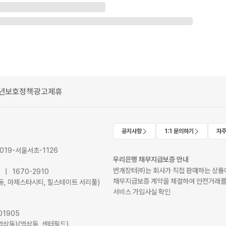
년보호정책
광고제휴
공지사항
1:1 문의하기
자주
2019-서울서초-1126
우리은행 채무지급보증 안내
번개장터㈜는 회사가 직접 판매하는 상품에
41 | 1670-2910
채무지급보증 계약을 체결하여 안전거래를
서초동, 마제스타시티, 힐스테이트 서리풀)
서비스 가입사실 확인
01905
역삼동)(역삼동, 센터필드)