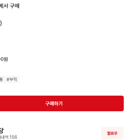
에서 구매



00원
품
#
부적
구매하기
당
팔로우
내역 
156