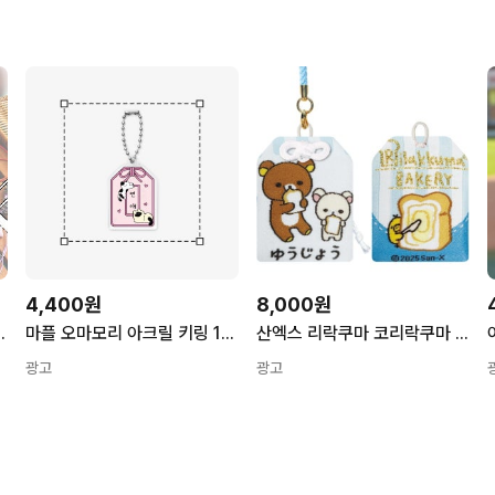
4,400원
8,000원
 / 나가노 마켓 사자숙어
마플 오마모리 아크릴 키링 1장부터 주문제작 커스텀 단체 굿즈 판촉물 기념품
산엑스 리락쿠마 코리락쿠마 베이커리테마 오마모리 부적 키링
광고
광고