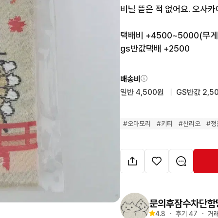
비닐 뜯은 적 없어요. 오사카
택배비 +4500~5000(무게)
gs반값택배 +2500
배송비
일반 4,500원
  |  
GS반값 2,5
#
오마모리
#
키티
#
산리오
#
정
문의후잠수차단함
4.8
・
후기 
47
・
거래