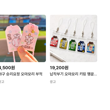
4,500원
19,200원
야구 승리요정 오마모리 부적
납작부기 오마모리 키링 행운 부적 키링 버즈 지갑 스마트키 자동차 다이어리 가방 키홀더 성공
광고
광고