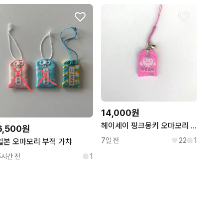
14,000원
헤이세이 핑크몽키 오마모리 부적 키링
6,500원
7일 전
22
1
일본 오마모리 부적 가챠
5시간 전
1