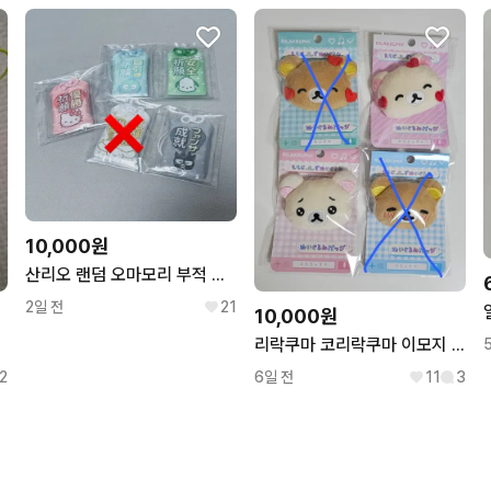
10,000원
산리오 랜덤 오마모리 부적 키링
2일 전
21
10,000원
리락쿠마 코리락쿠마 이모지 뱃지 산리오 산엑스
2
6일 전
11
3