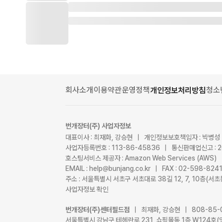
회사소개
이용약관
운영정책
청소
개인정보처리방침
번개장터(주) 사업자정보
대표이사 : 최재화, 강승현 | 개인정보보호책임자 : 박병성
사업자등록번호 : 113-86-45836 | 통신판매업신고 : 
호스팅서비스 제공자 : Amazon Web Services (AWS)
EMAIL : help@bunjang.co.kr | FAX : 02-598-82
주소 : 서울특별시 서초구 서초대로 38길 12, 7, 10층(
사업자정보 확인
번개장터(주)센터필드점
| 최재화, 강승현 | 808-85-
서울특별시 강남구 테헤란로 231, 쇼핑몰동 1층 W124호(