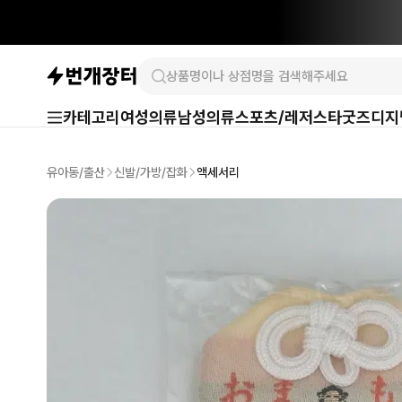
카테고리
여성의류
남성의류
스포츠/레저
스타굿즈
디지
유아동/출산
신발/가방/잡화
액세서리