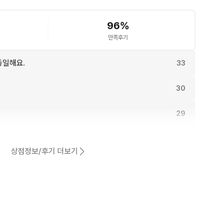
96
%
만족후기
동일해요.
33
30
29
27
상점정보/후기 더보기
25
어요.
13
3