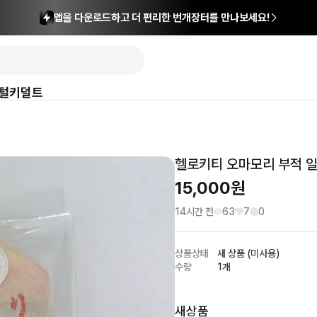
앱을 다운로드하고 더 편리한 번개장터를 만나보세요!
털
키덜트
헬로키티 오마모리 부적 
15,000
원
14시간 전
63
7
0
상품상태
새 상품 (미사용)
수량
1개
새상품
