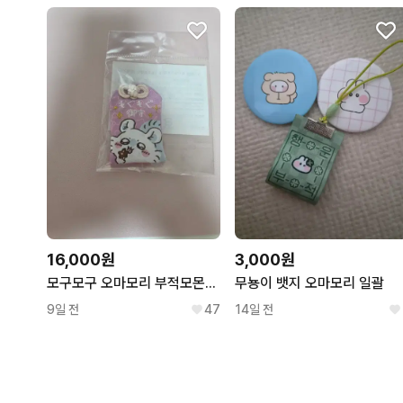
16,000원
3,000원
모구모구 오마모리 부적모몬가 모몽가 치이카와
무뇽이 뱃지 오마모리 일괄
9일 전
47
14일 전