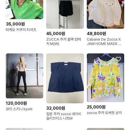
35,000원
타케오 키쿠치 티셔츠
45,000원
48,800원
ZUCCA 주카 블랙 반바
Cabane De Zucca X
지 M(W)
JAM HOME MADE 셔
츠
120,000원
25,000원
32,000원
쿄이 스키니 kyoiii
zucca 주카 오버핏 상의
일본 주카 zucca 네이비
슬리브리스 니트M