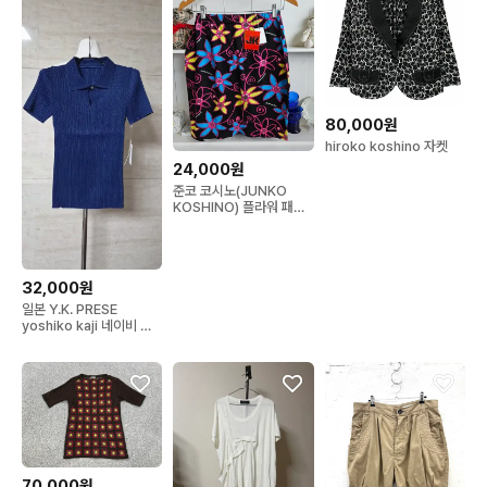
80,000원
hiroko koshino 자켓
24,000원
준코 코시노(JUNKO
KOSHINO) 플라워 패턴
스커트
32,000원
일본 Y.K. PRESE
yoshiko kaji 네이비 반
팔 플리츠
70,000원