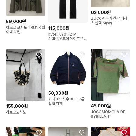
62,000원
ZUCCA 주카 긴팔 티셔
59,000원
츠 블랙 M(W)
히로코 코시노 TRUNK 하
115,000원
이넥 자켓
kyoiii KY01-ZIP
SKINNY쿄이 메이드 스키
니진 L
50,000원
시나코바 자수 로고 코튼
집업 자켓
45,000원
155,000원
JOCOMOMOLA DE
히로코코시노
SYBILLA T