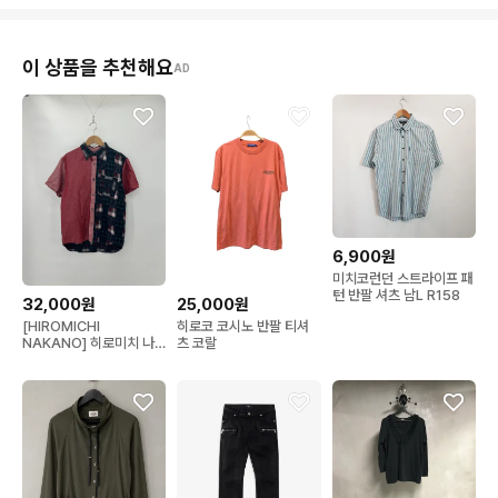
이 상품을 추천해요
AD
6,900원
미치코런던 스트라이프 패
턴 반팔 셔츠 남L R158
32,000원
25,000원
[HIROMICHI
히로코 코시노 반팔 티셔
NAKANO] 히로미치 나
츠 코랄
카노 패치워크 반팔 셔츠