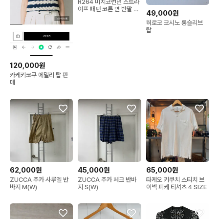
R264 미치코런던 스트라
이프 패턴 코튼 면 반팔 셔
49,000원
츠 남M
히로코 코시노 롱슬리브
탑
120,000원
카케키코쿠 에밀리 탑 판
매
62,000원
45,000원
65,000원
ZUCCA 주카 사루엘 반
ZUCCA 주카 체크 반바
타케오 키쿠치 스티치 브
바지 M(W)
지 S(W)
이넥 피케 티셔츠 4 SIZE