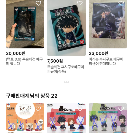
20,000원
23,000원
(택포 3.6) 주술회전 메구
미개봉 후시구로 메구미
7,500원
미 팝니다
피규어 판매합니다
주술회전 후시구로메구미
피규어(정품)
구매판매계님의 상품 22