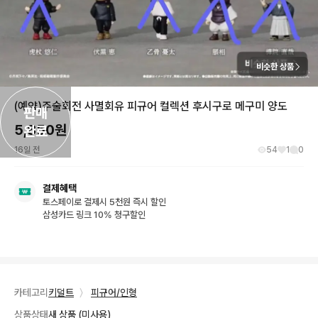
비슷한 상품
(예약)주술회전 사멸회유 피규어 컬렉션 후시구로 메구미 양도
판매

5,850
원
완료
16일 전
54
1
0
결제혜택
토스페이로 결제시 5천원 즉시 할인
삼성카드 링크 10% 청구할인
카테고리
키덜트
〉
피규어/인형
상품상태
새 상품 (미사용)