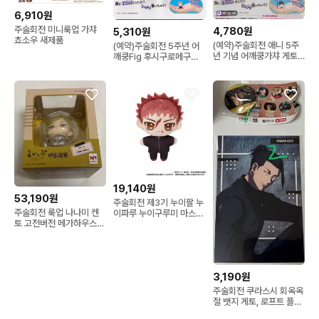
6,910원
주술회전 미니룩업 가챠
4,780원
5,310원
쵸소우 새제품
(예약)주술회전 애니 5주
(예약)주술회전 5주년 어
년 기념 어깨쿵가챠 게토
깨쿵Fig 후시구로메구미,
스구루 양도
노바라 양도
19,140원
53,190원
주술회전 제3기 누이팔 누
주술회전 룩업 나나미 켄
이파루 누이구루미 마스코
토 고전버전 메가하우스
트 이타도리 유지 인형 양
새제품
도
3,190원
주술회전 쿠라스시 회옥옥
절 뱃지 게토, 로프트 플라
자 특전엽서 게토