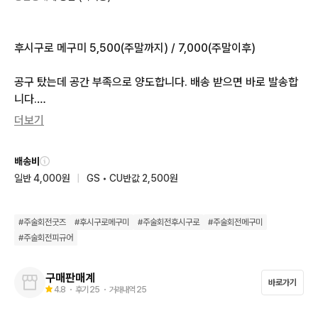
후시구로 메구미 5,500(주말까지) / 7,000(주말이후)

공구 탔는데 공간 부족으로 양도합니다. 배송 받으면 바로 발송합
니다.

발매는 26년 7월이고 배송은 발매월로부터 약 1-2개월 소요된다
더보기
고 합니다.

배송비
작은 피규어 특성상 도색이나 품질이 고르지 않을 수 있습니다. 이
일반 4,000원
|
GS • CU반값 2,500원
점 염두하시고 구매 바랍니다.

공뎀은 책임지지 않습니다.

#
주술회전굿즈
#
후시구로메구미
#
주술회전후시구로
#
주술회전메구미
판매하고 있는 물건들 합배송 가능합니다.

#
주술회전피규어
수수료 포함이니 구매하기로 구매하시면 됩니다.

문의사항이나 제주도,도서산간지역은 배송비 추가되니 번톡주세
구매판매계
바로가기
요.

4.8
・ 후기
25
・ 거래내역
25
프로필 보시고 연락주세요
