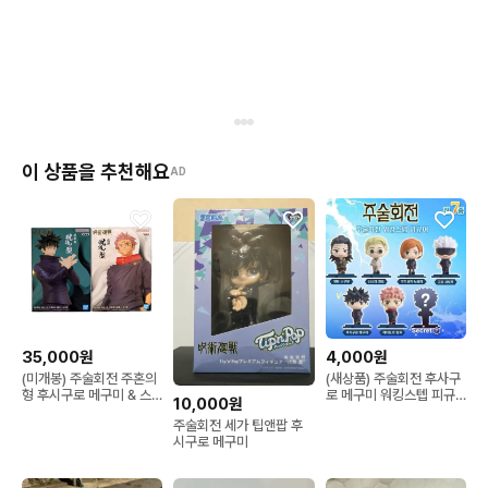
이 상품을 추천해요
AD
35,000원
4,000원
(미개봉) 주술회전 주혼의
(새상품) 주술회전 후사구
형 후시구로 메구미 & 스
로 메구미 워킹스텝 피규
10,000원
쿠나 피규어 일괄
어
주술회전 세가 팁앤팝 후
시구로 메구미