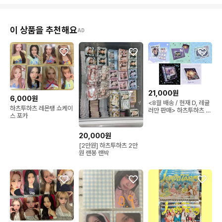
이 상품을 추천해요
AD
21,000원
6,000원
<8월 배송 / 현재 D, 레귤
하츠투하츠 레몬탱 쇼케이
러만 판매> 하츠투하츠 일
스 포카
본 싱글 ICONIC HEART
앨범 판매
20,000원
[2만원] 하츠투하츠 2만
원 랜봉 랜박