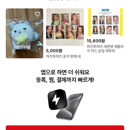
히퍼
15,600원
하츠투하츠 레몬탱 애플뮤
5,000원
직 럭드 분철 하투하
하츠투하츠 포카 판매 레
몬탱 베리즈 쇼케이스
27,500원
미개봉)하투하 레몬탱 팝
앱으로 하면 더 쉬워요
업 하뀨하 미니 인형 키링
지우 쮸제비
등록, 찜, 결제까지 빠르게!
번개장터(주) 사업자정보, 이용약관 및 기타 법적고지
번개장터㈜는 통신판매중개자이며, 통신판매의 당사자가 아닙니다. 전자상거래 등에서의
소비자보호에 관한 법률 등 관련 법령 및 번개장터㈜의 약관에 따라 상품, 상품정보, 거래에 관한 책임은
개별 판매자에게 귀속하고, 번개장터㈜는 원칙적으로 회원간 거래에 대하여 책임을 지지 않습니다.
다만, 번개장터㈜가 직접 판매하는 상품에 대한 책임은 번개장터㈜에게 귀속합니다.
Ⓒ Bungaejangter Inc. all rights reserved.