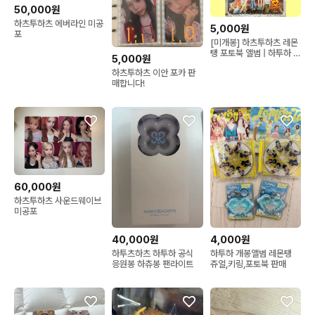
50,000원
하츠투하츠 에버라인 미공
5,000원
포
[미개봉] 하츠투하츠 레몬
탱 포토북 앨범 | 하투하 하
5,000원
뀨하
하츠투하츠 이안 포카 판
매합니다!
60,000원
하츠투하츠 사운드웨이브
미공포
40,000원
4,000원
하투츠하츠 하투하 공식
하투하 개봉앨범 레몬탱
응원봉 하츄봉 팬라이트
쥬얼,키링,포토북 판매