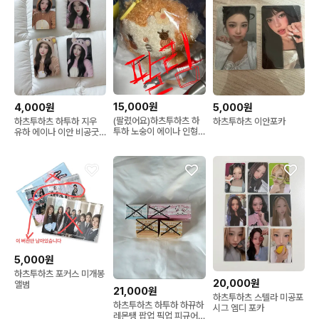
15,000원
4,000원
5,000원
(팔렸어요)하츠투하츠 하
하츠투하츠 하투하 지우
하츠투하츠 이안포카
투하 노숭이 에이나 인형
유하 에이나 이안 비공굿
팔아요
포카
5,000원
하츠투하츠 포커스 미개봉
20,000원
앨범
21,000원
하츠투하츠 스텔라 미공포
하츠투하츠 하투하 하뀨하
시그 엠디 포카
레몬탱 팝업 픽업 피규어