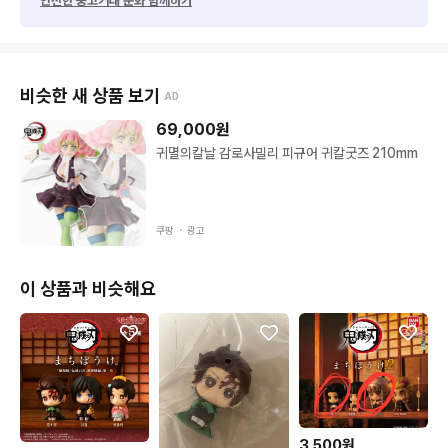
안전한 중고거래 문화 함께하기
비슷한 새 상품 보기
AD
69,000
원
귀멸의칼날 감로사밀리 피규어 귀칼굿즈 210mm
쿠팡 ・
광고
이 상품과 비슷해요
3,500원