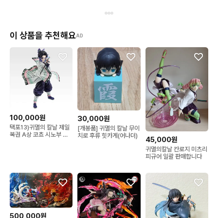
이 상품을 추천해요
AD
100,000원
30,000원
택포13)귀멸의 칼날 제일
[개봉품] 귀멸의 칼날 무이
복권 A상 코쵸 시노부 피
치로 후류 힛카게(어나더)
45,000원
규어
귀멸의칼날 칸로지 미츠리
피규어 일괄 판매합니다
500,000원