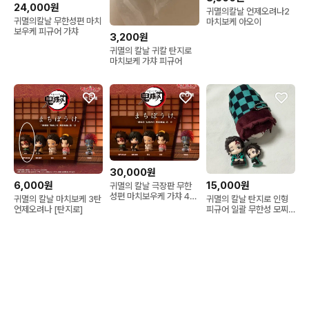
24,000원
귀멸의칼날 언제오려나2
귀멸의칼날 무한성편 마치
마치보케 아오이
보우케 피규어 가챠
3,200원
귀멸의 칼날 귀칼 탄지로
마치보케 가챠 피규어
30,000원
6,000원
15,000원
귀멸의 칼날 극장판 무한
성편 마치보우케 가챠 4종
귀멸의 칼날 마치보케 3탄
귀멸의 칼날 탄지로 인형
미개봉
언제오려나 [탄지로]
피규어 일괄 무한성 모찌
코로링 어깨쿵 마치보케