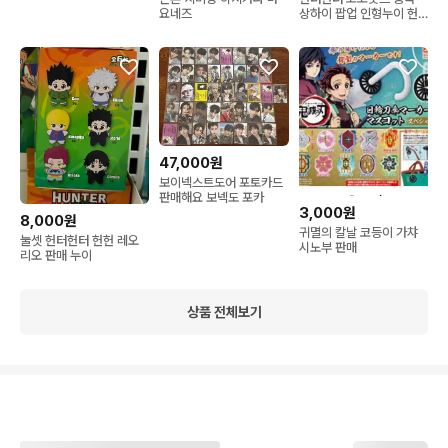
요네즈
상하이 팝업 인형누이 헌
헌 레오리오 판매
47,000원
보이넥스트도어 포토카드
판매해요 보넥도 포카
3,000원
8,000원
귀멸의 칼날 코등이 가챠
눌셋 헌터헌터 헌헌 레오
시노부 판매
리오 판매 누이
상품 전체보기