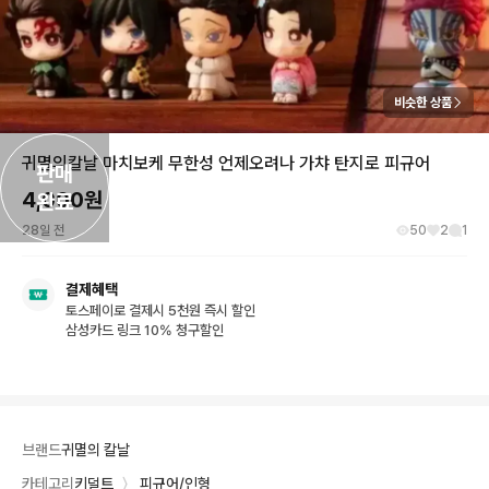
비슷한 상품
귀멸의칼날 마치보케 무한성 언제오려나 가챠 탄지로 피규어
판매

4,000
원
완료
28일 전
50
2
1
결제혜택
토스페이로 결제시 5천원 즉시 할인
삼성카드 링크 10% 청구할인
브랜드
귀멸의 칼날
카테고리
키덜트
〉
피규어/인형