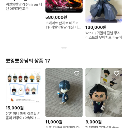
귀멸의칼날 레진 niren 니
렌 아카자렌고쿠
580,000원
츠메아트 탄지로 네즈코
130,000원
TF 귀멸의칼날 레진 피규
어 일괄 판매합니다
박스O) 귀멸의 칼날 쿠지
라스트원 무이치로 피규어
뽀잉뽀옹님의 상품 17
15,000원
은혼 미니 퍼펫 아크릴 키
홀더 카무이+아부토 / 카
11,000원
9,000원
츠라+엘리자베스 분철
은혼 치비큥 히지카타 마
헌터헌터 고고굿즈 중국