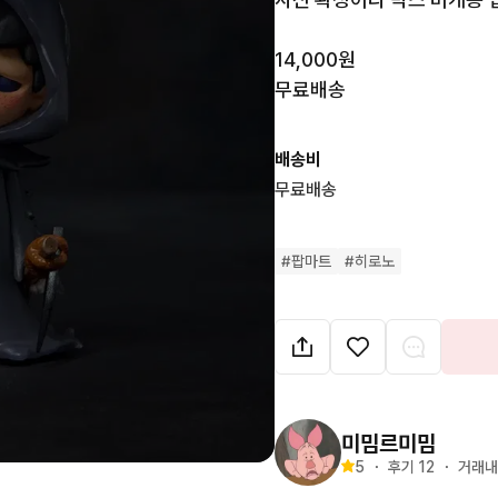
14,000원

무료배송
배송비
무료배송
#
팝마트
#
히로노
미밈르미밈
5
・
후기 
12
・
거래내