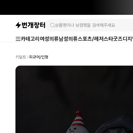
카테고리
여성의류
남성의류
스포츠/레저
스타굿즈
디지
키덜트
피규어/인형