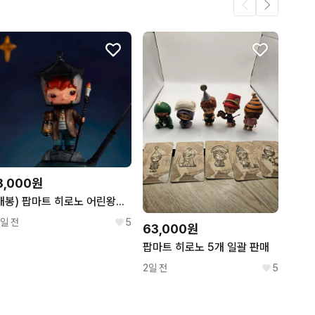
.
2
2
8,000원
개봉) 팝마트 히로노 어린왕자 가로등을켜는사람
1일 전
5
63,000원
팝마트 히로노 5개 일괄 판매
2일 전
5