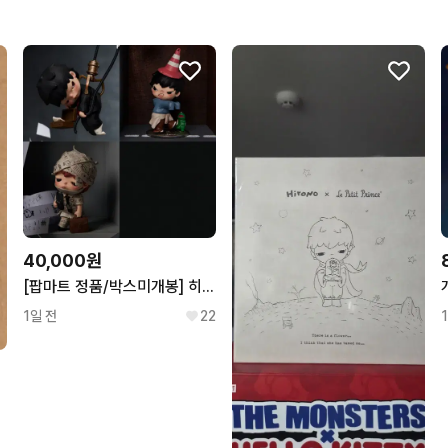
무리한 네고를 하지 않아요
꼭 필요한 문의만 해요.
40,000원
[팝마트 정품/박스미개봉] 히로노 온실 속 억새 시리즈 3종일괄
1일 전
22