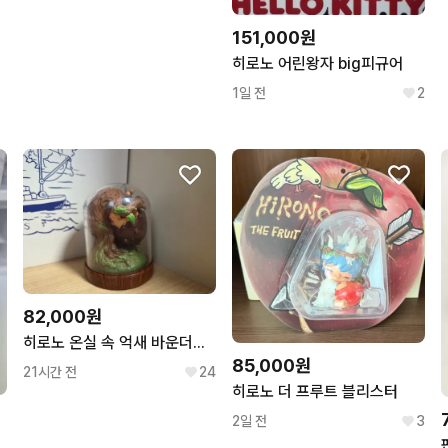
151,000원
히로노 어린왕자 big피규어
1일 전
2
82,000원
히로노 온실 속 억새 바운더리 시크릿 팝마트 피규어
85,000원
21시간 전
24
히로노 더 프루트 블리스터
2일 전
3