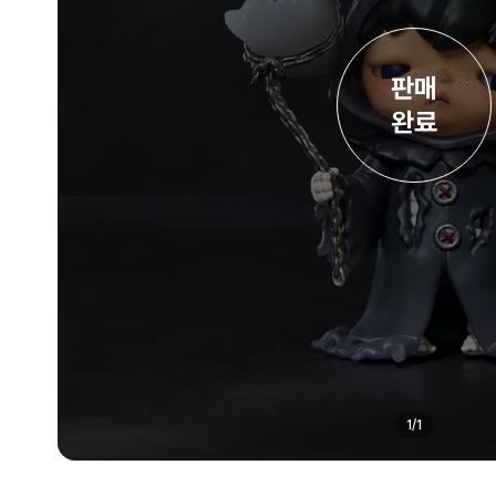
판매

완료
1
/
1