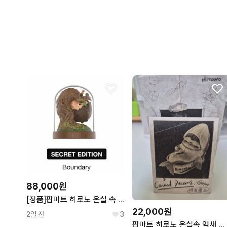
88,000원
[정품]팝마트 히로노 온실 속 억새 시리즈(시크릿)미개봉 새상품
22,000원
2일 전
3
팝마트 히로노 온실속 억새 시리즈(비닐미개봉상품)