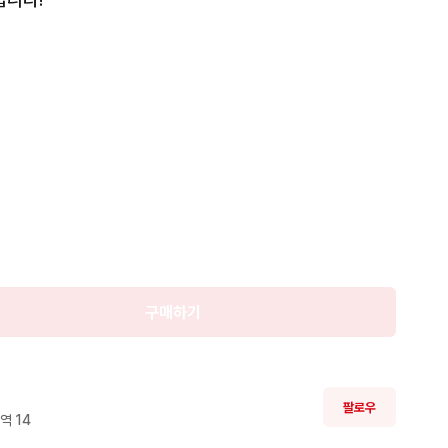
구매하기
팔로우
역 
14