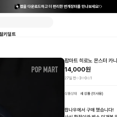
앱을 다운로드하고 더 편리한 번개장터를 만나보세요!
털
키덜트
팝마트 히로노 몬스터 카니
14,000
원
27일 전
3
0
1
상품상태
새 상품 (미사용)
팝나우에서 구매 했습니다!

사신 확정이라 박스 미개봉 입