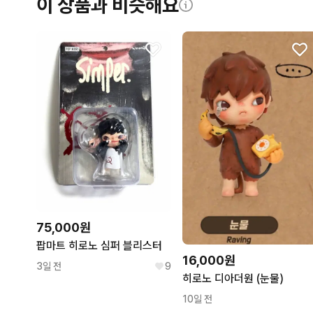
이 상품과 비슷해요
75,000원
팝마트 히로노 심퍼 블리스터
16,000원
3일 전
9
히로노 디아더원 (눈물)
10일 전