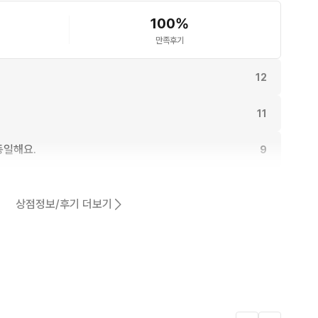
100
%
만족후기
12
11
동일해요.
9
9
상점정보/후기 더보기
어요.
7
7
3