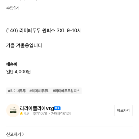
수량
1개
(140) 리미떼두두 원피스 3XL 9-10세

가을 겨울용입니다
배송비
일반 4,000원
#
리미떼두두
#
리미떼두두L
#
리미떼두두원피스
라라아뜰리에vtg
바로가기
4.9
・ 후기
1078
・ 거래내역
6124
신고하기