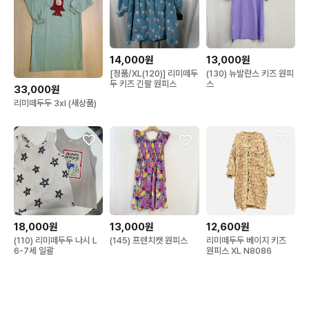
14,000원
13,000원
[정품/XL(120)] 리미떼두
(130) 뉴발란스 키즈 원피
두 키즈 긴팔 원피스
스
33,000원
리미떼두두 3xl (새상품)
18,000원
13,000원
12,600원
(110) 리미떼두두 나시 L
(145) 프렌치캣 원피스
리미떼두두 베이지 키즈
6-7세 일괄
원피스 XL N8086