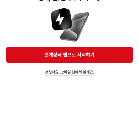
12,000원
130 꼬망스 지지미 퍼프
원피스
30,000원
20,200원
랄라라운지 여름 핸드메이
자라키즈 플라워 패턴 원
드 플리츠 원피스 키즈
번개장터 앱으로 시작하기
피스 6y. 13-14y 새상품
괜찮아요, 모바일 웹에서 볼게요.
앱에서 구매하기
라라아뜰리에vtg님의 상품 5,349
20,000원
10,000원
15,000원