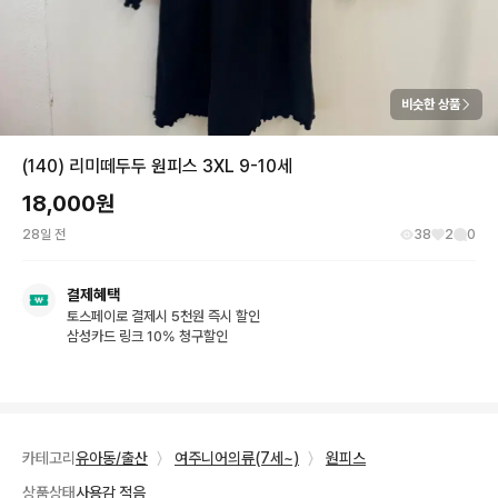
비슷한 상품
(140) 리미떼두두 원피스 3XL 9-10세
18,000
원
28일 전
38
2
0
결제혜택
토스페이로 결제시 5천원 즉시 할인
삼성카드 링크 10% 청구할인
카테고리
유아동/출산
〉
여주니어의류(7세~)
〉
원피스
상품상태
사용감 적음