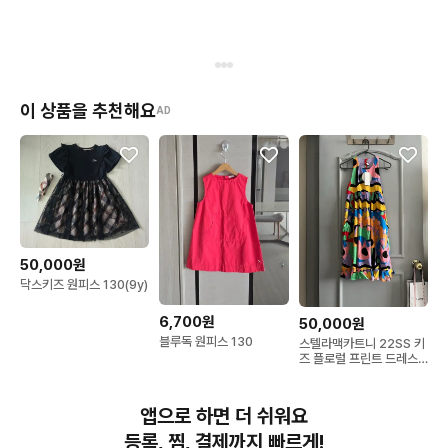
이 상품을 추천해요
AD
50,000원
닥스키즈 원피스 130(9y)
6,700원
50,000원
블루독 원피스 130
스텔라맥카트니 22SS 키
즈 플로럴 프린트 드레스
택그대로 새상품
앱으로 하면 더 쉬워요
등록, 찜, 결제까지 빠르게!