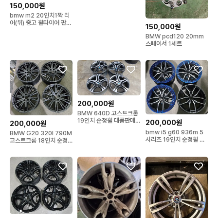
20만원
150,000원
bmw m2 20인치1짝 리
어(뒤) 중고 휠타이어 판매
150,000원
남양주
BMW pcd120 20mm
스페이서 1세트
200,000원
BMW 640D 고스트크롬
19인치 순정휠 대품판매
200,000원
200,000원
20만원
bmw i5 g60 936m 5
BMW G20 320I 790M
시리즈 19인치 순정휠 대
고스트크롬 18인치 순정
품판매20만원
휠 대품판매20만