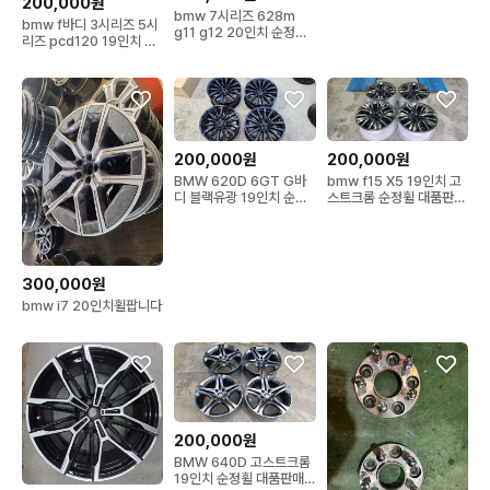
200,000원
20만원
bmw 7시리즈 628m
bmw f바디 3시리즈 5시
g11 g12 20인치 순정휠
리즈 pcd120 19인치 사
대품판매20만원
제휠 대품20만원
200,000원
200,000원
BMW 620D 6GT G바
bmw f15 X5 19인치 고
디 블랙유광 19인치 순정
스트크롬 순정휠 대품판매
휠 대품판매20만원
20만원
300,000원
bmw i7 20인치휠팝니다
200,000원
BMW 640D 고스트크롬
19인치 순정휠 대품판매