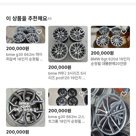
이 상품을 추천해요
AD
200,000원
200,000원
bmw g30 662m 하이
BMW 6gt 620d 19인치
퍼실버 18인치 순정휠 대
순정휠 대품판매20만원
품판매20만원
200,000원
bmw f바디 3시리즈 5시
리즈 pcd120 19인치 사
제휠 대품20만원
200,000원
bmw g30 662m 고스
트크롬 18인치 순정휠 대
품판매20만원
200,000원