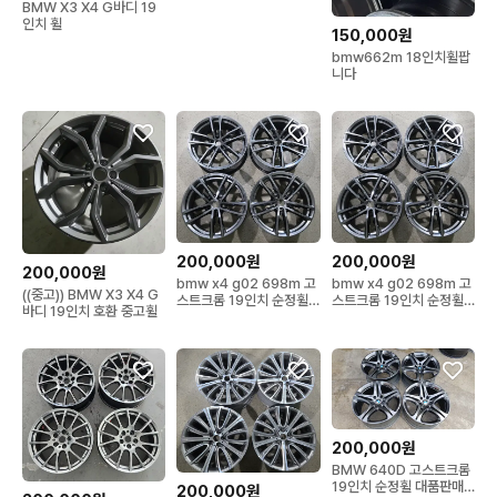
BMW X3 X4 G바디 19
인치 휠
150,000원
bmw662m 18인치휠팝
니다
200,000원
200,000원
200,000원
bmw x4 g02 698m 고
bmw x4 g02 698m 고
((중고)) BMW X3 X4 G
스트크롬 19인치 순정휠
스트크롬 19인치 순정휠
바디 19인치 호환 중고휠
대품판매20만원
대품판매20만원
200,000원
BMW 640D 고스트크롬
19인치 순정휠 대품판매
200,000원