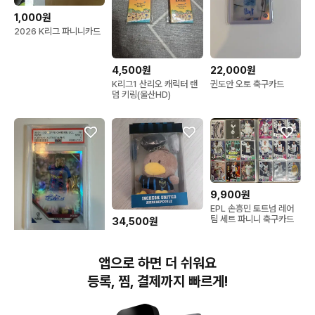
1,000원
2026 K리그 파니니카드
4,500원
22,000원
K리그1 산리오 캐릭터 랜
귄도안 오토 축구카드
덤 키링(울산HD)
9,900원
EPL 손흥민 토트넘 레어
팀 세트 파니니 축구카드
34,500원
k리그 산리오 키링 인천유
나이티드 오리페클
280,000원
앱으로 하면 더 쉬워요
페드리 오토 psa9
등록, 찜, 결제까지 빠르게!