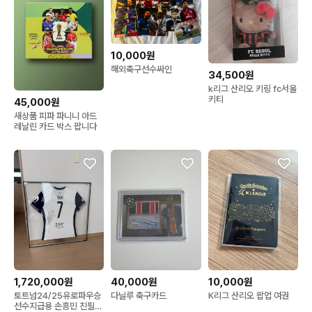
10,000원
해외축구선수싸인
34,500원
k리그 산리오 키링 fc서울
키티
45,000원
새상품 피파 파니니 아드
레날린 카드 박스 팝니다
1,720,000원
40,000원
10,000원
토트넘24/25유로파우승
다닐루 축구카드
K리그 산리오 팝업 여권
선수지급용 손흥민 친필사