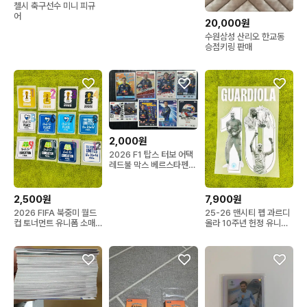
첼시 축구선수 미니 피규
어
20,000원
수원삼성 산리오 한교동
승점키링 판매
2,000원
2026 F1 탑스 터보 어택
레드불 막스 베르스타펜
카드
2,500원
7,900원
2026 FIFA 북중미 월드
25-26 맨시티 펩 과르디
컵 토너먼트 유니폼 소매
올라 10주년 헌정 유니폼
패치
마킹 축구 네임셋