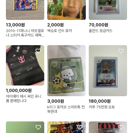
13,000원
2,000원
70,000원
2010-11파니니 바르셀로
백승호 선수 포카
홀란드 등급카드
나 스티커 축구카드 새팩
(미개봉) 5장봉입
1,000,000원
마이애미 메시 싸인 유니
3,000원
180,000원
폼 판매합니다
k리그 포차코 스마트톡 전
카푸 75한정 오토
북현대