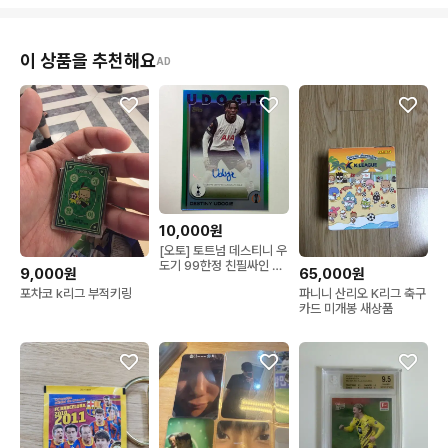
이 상품을 추천해요
AD
10,000원
[오토] 토트넘 데스티니 우
도기 99한정 친필싸인 탑
9,000원
65,000원
스 축구 카드
포차코 k리그 부적키링
파니니 산리오 K리그 축구
카드 미개봉 새상품