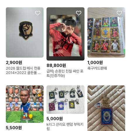
인 유니폼 양면액자
2,900원
1,000원
88,800원
2026 월드컵 메시 전용
축구카드판매
급처) 손흥민 친필 싸인 포
2014x2022 골든볼 패
토(인증가능)
치 (얇은 버젼)
5,000원
k리그 산리오 랜덤 부적키
5,500원
링