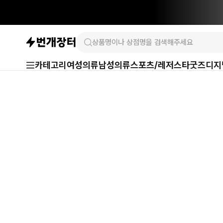
카테고리
여성의류
남성의류
스포츠/레저
스타굿즈
디지