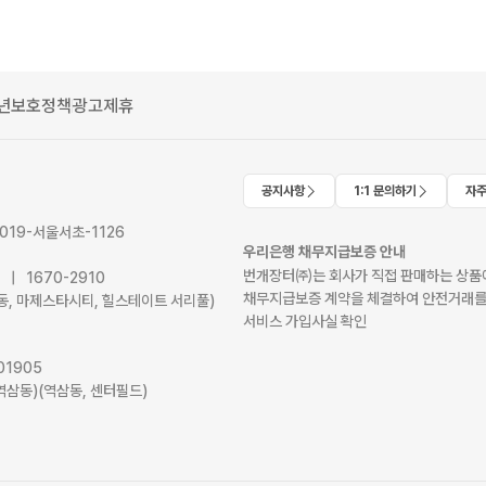
년보호정책
광고제휴
공지사항
1:1 문의하기
자주
2019-서울서초-1126
우리은행 채무지급보증 안내
번개장터㈜는 회사가 직접 판매하는 상품에
41 | 1670-2910
채무지급보증 계약을 체결하여 안전거래를
서초동, 마제스타시티, 힐스테이트 서리풀)
서비스 가입사실 확인
01905
역삼동)(역삼동, 센터필드)