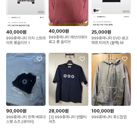
40,000원
40,000원
25,000원
999휴머니티 에브리데이
999휴머니티 이지 스트라
999휴머니티 EVD 로고
로고 롱 슬리브
이프 롱슬리브 1
하프 티셔츠 (블랙) M
90,000원
28,000원
100,000원
999휴머니티 트랙 버뮤다
[3] 999휴머니티 반팔티
999휴머니티 후드집업
스웻 쇼츠 (네이비)
셔츠