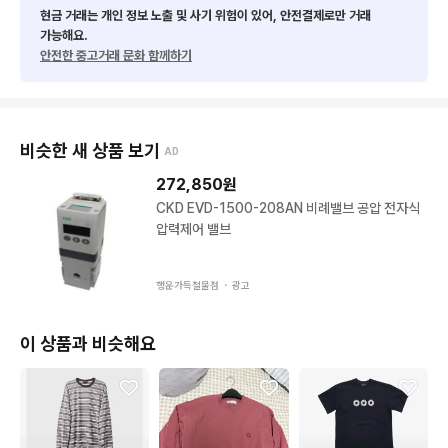
현금 거래는 개인 정보 노출 및 사기 위험이 있어, 안전결제로만 거래
가능해요.
안전한 중고거래 문화 함께하기
비슷한 새 상품 보기
AD
272,850
원
CKD EVD-1500-208AN 비례밸브 공압 전자식
압력제어 밸브
행운가득철물점 ・
광고
이 상품과 비슷해요