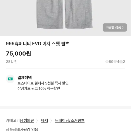
비슷한 상품
999휴머니티 EVD 이지 스웻 팬츠
75,000
원
28일 전
89
4
2
결제혜택
토스페이로 결제시 5천원 즉시 할인
삼성카드 링크 10% 청구할인
카테고리
남성의류
〉
바지
〉
트레이닝/조거팬츠
상품상태
사용감 없음