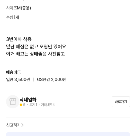
사이즈
M(공용)
수량
1개
3번이하 착용

밑단 헤짐은 없고 오염만 있어요

이거 빼고는 상태좋음 사진참고
배송비
일반 3,500원
|
GS반값 2,000원
닉네임하
바로가기
5
・ 후기
1
・ 거래내역
4
신고하기