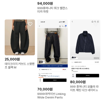
94,000원
999휴머니티 워크 밸런스
미카 자켓
25,000원
데이크이지 커브드 스웻팬
츠 블랙 M
80,000원
999 휴머니티 모듈러 라
70,000원
이트 재킷 다크 네이비 s
9999아카이브 Linking
Wide Denim Pants