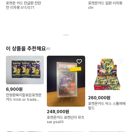
포켓몬 카드 한글판 찬란
포켓몬카드 일판 리자몽
한 리자몽 011/071
chr
이 상품을 추천해요
AD
6,900원
한정판북미할로윈포켓몬
260,000원
카드 trick or trade
포켓몬카드 박스 스톰에메
2023 1팩
랄드
248,000원
포켓몬카드 로켓단의 뮤츠
sar psa10