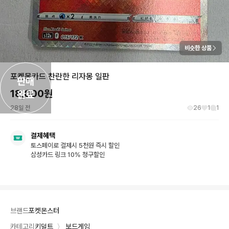
비슷한 상품
포켓몬카드 찬란한 리자몽 일판
판매

18,000
원
완료
28일 전
26
1
1
결제혜택
토스페이로 결제시 5천원 즉시 할인
삼성카드 링크 10% 청구할인
브랜드
포켓몬스터
카테고리
키덜트
〉
보드게임