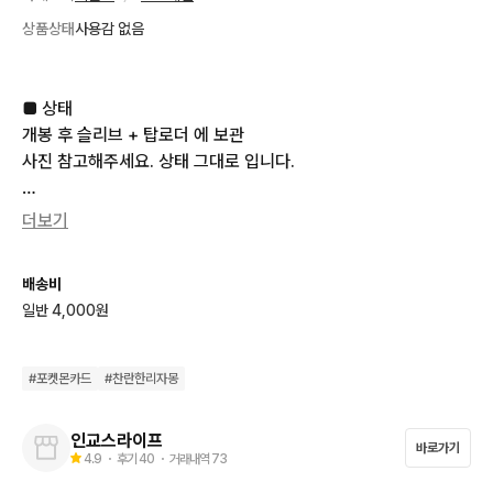
상품상태
사용감 없음
■ 상태

개봉 후 슬리브 + 탑로더 에 보관

사진 참고해주세요. 상태 그대로 입니다.

■ 카드정보

더보기
일본판 찬란한 리자몽 카드입니다.

홀로그램이 멋진카드입니다.

배송비
일반 4,000원
■ 거래방식

안전포장 후 택배거래

카드 특성상 환불 교환 어렵습니다.

#
포켓몬카드
#
찬란한리자몽
신중하게 판단해서 구매하세요.
인교스라이프
바로가기
4.9
・ 후기
40
・ 거래내역
73