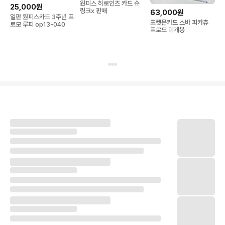
원피스 히로인즈 카드 슈
25,000원
링크x 판매
63,000원
일판 원피스카드 3주년 프
포켓몬카드 스바 피카츄
로모 루피 op13-040
프로모 미개봉