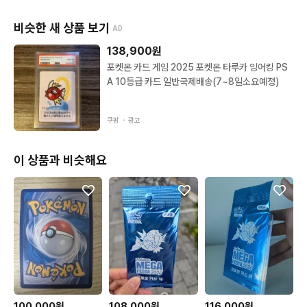
비슷한 새 상품 보기
AD
138,900
원
포켓몬 카드 게임 2025 포켓몬 타루카 잉어킹 PS
A 10등급 카드 일반국제배송(7~8일소요예정)
쿠팡 ・
광고
이 상품과 비슷해요
100,000원
108,000원
116,000원