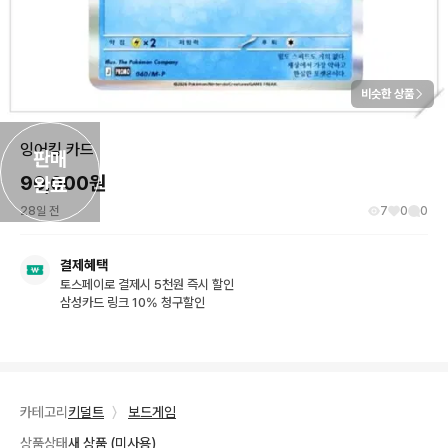
비슷한 상품
잉어킹 카드
판매

90,000
원
완료
28일 전
7
0
0
결제혜택
토스페이로 결제시 5천원 즉시 할인
삼성카드 링크 10% 청구할인
카테고리
키덜트
〉
보드게임
상품상태
새 상품 (미사용)