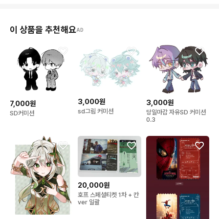
이 상품을 추천해요
AD
3,000원
3,000원
7,000원
sd그림 커미션
당일마감 자유SD 커미션
SD커미션
0.3
20,000원
호프 스페셜티켓 1차 + 칸
ver 일괄