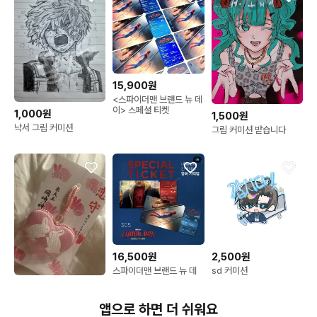
15,900원
<스파이더맨 브랜드 뉴 데
이> 스페셜 티켓
1,000원
1,500원
낙서 그림 커미션
그림 커미션 받습니다
16,500원
2,500원
스파이더맨 브랜드 뉴 데
sd 커미션
이 스페셜티켓 2종 1set
42,000원
오카자키 신사 토끼 오마
앱으로 하면 더 쉬워요
모리 토끼신사