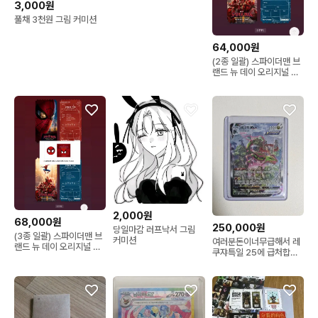
3,000원
풀채 3천원 그림 커미션
64,000원
(2종 일괄) 스파이더맨 브
랜드 뉴 데이 오리지널 티
켓 2종
2,000원
68,000원
250,000원
당일마감 러프낙서 그림
(3종 일괄) 스파이더맨 브
커미션
여러분돈이너무급해서 레
랜드 뉴 데이 오리지널 티
쿠쟈특일 25에 급처합니
켓 2종 + 핀뱃지
다