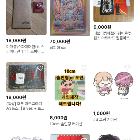
9,000원
에브리씽에브리웨어올앳
원스 아트카드 필름마크
18,000원
70,000원
에에올 돌포스터 오리지널
미개봉)스파이더맨ttt 스
티켓뱃지
님피아 sar
파이더맨 TTT 스파이더
맨 브랜드 뉴 데이 ttt 스파
이더맨특전 스파이더맨뱃
지
18,000원
[일괄] 호프 아트그라피
A3포스터 B ver. + 트레
1,000원
이딩 카드 세트
8,000원
sd 그림 커미션
10cm 솜인형 커미션