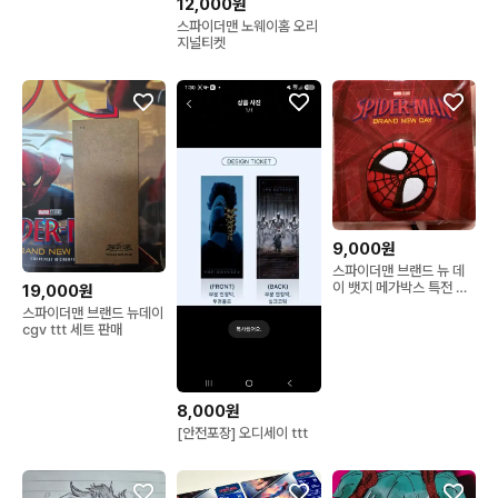
12,000원
스파이더맨 노웨이홈 오리
지널티켓
9,000원
스파이더맨 브랜드 뉴 데
이 뱃지 메가박스 특전 미
19,000원
개봉
스파이더맨 브랜드 뉴데이
cgv ttt 세트 판매
8,000원
[안전포장] 오디세이 ttt