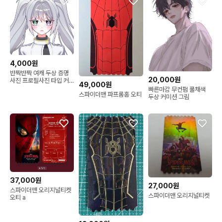
4,000원
반짝반짝 여캐 두상 증명
20,000원
사진 프로필사진 타입 커
49,000원
미션
빠른마감 무컨펌 풀채색
스파이더맨 파프롬홈 오티
두상 커미션 그림
37,000원
27,000원
스파이더맨 오리지널티켓
스파이더맨 오리지널티켓
오티 a