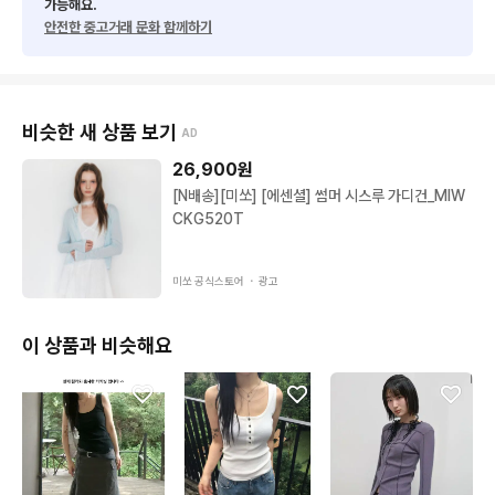
가능해요.
안전한 중고거래 문화 함께하기
비슷한 새 상품 보기
AD
26,900
원
[N배송][미쏘] [에센셜] 썸머 시스루 가디건_MIW
CKG520T
미쏘 공식스토어 ・
광고
이 상품과 비슷해요