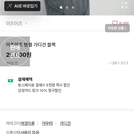
비슷한 상품
이즈이즈 텐셀 가디건 블랙
판매

29,000
원
완료
28일 전
26
3
1
결제혜택
토스페이로 결제시 5천원 즉시 할인
삼성카드 링크 10% 청구할인
카테고리
여성의류
〉
아우터
〉
가디건
상품상태
사용감 없음