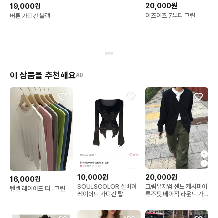
20,000원
19,000원
이즈이즈 7부티 그린
버튼 가디건 블랙
이 상품을 추천해요
AD
10,000원
20,000원
16,000원
SOULSCOLOR 실비아
크림뮤지엄 센느 캐시미어
텐셀 레이어드 티 -그린
레이어드 가디건 탑
루즈핏 베이직 라운드 가
디건 블랙