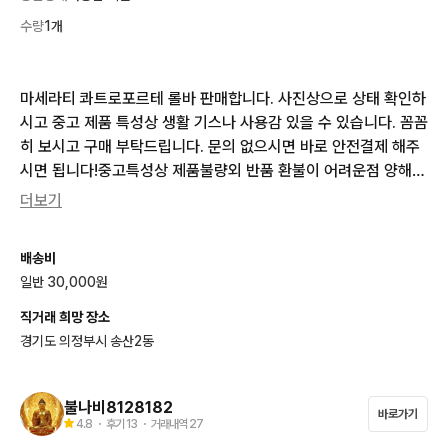
수량
1개
마세라티 콰트로포르테 롤바 판매합니다. 사진상으로 상태 확인하
시고 중고 제품 특성상 생활 기스나 사용감 있을 수 있습니다. 꼼꼼
히 보시고 구매 부탁드립니다. 문의 없으시면 바로 안전결제 해주
시면 됩니다!중고특성상 제품불량외 반품 환불이 어려운점 양해
 부탁드립니다 감사합니다
더보기
배송비
일반 30,000원
직거래 희망 장소
경기도 의정부시 송산2동
불나비8128182
바로가기
4.8
・ 후기
13
・ 거래내역
27