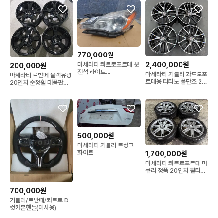
770,000원
2,400,000원
마세라티 콰트로포르테 운
200,000원
전석 라이트
마세라티 기블리 콰트로포
마세라티 르반떼 블랙유광
00670001626 판매
르테용 티타노 풀단조 21
20인치 순정휠 대품판매
인치 신품휠 판매
20만원
500,000원
마세라티 기블리 트렁크
화이트
1,700,000원
마세라티 콰트로포르테 머
큐리 정품 20인치 휠타이
어 판매
700,000원
기블리/르반떼/콰트로 D
컷카본핸들(미사용)