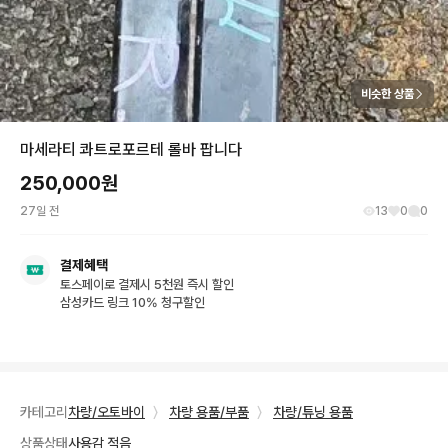
비슷한 상품
마세라티 콰트로포르테 롤바 팝니다
250,000
원
27일 전
13
0
0
결제혜택
토스페이로 결제시 5천원 즉시 할인
삼성카드 링크 10% 청구할인
카테고리
차량/오토바이
〉
차량 용품/부품
〉
차량/튜닝 용품
상품상태
사용감 적음