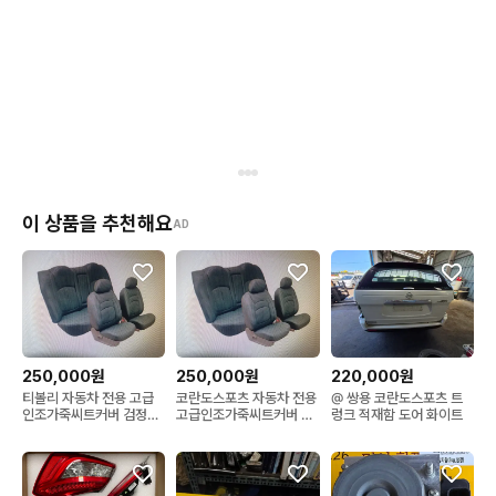
이 상품을 추천해요
AD
250,000원
250,000원
220,000원
티볼리 자동차 전용 고급
코란도스포츠 자동차 전용
@ 쌍용 코란도스포츠 트
인조가죽씨트커버 검정색
고급인조가죽씨트커버 검
렁크 적재함 도어 화이트
5인승 한대분
정색 5인승 한대분