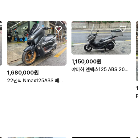
1,150,000원
야마하 엔맥스125 ABS 20년식/ 대형 탑박스/ 실용적인 배달용 출퇴근용
1,680,000원
심배달벤리
22년식 Nmax125ABS 배달용 중고 오토바이