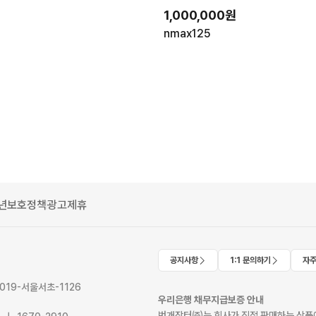
1,000,000원
nmax125
년보호정책
광고제휴
공지사항
1:1 문의하기
자주
2019-서울서초-1126
우리은행 채무지급보증 안내
번개장터㈜는 회사가 직접 판매하는 상품에