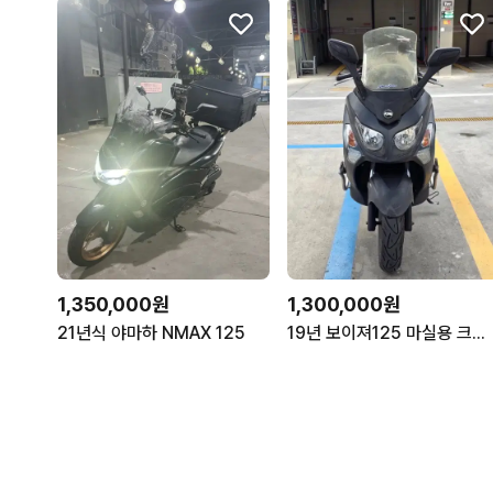
1,350,000원
1,300,000원
21년식 야마하 NMAX 125
19년 보이져125 마실용 크루심 조이맥스 xmax pcx nmax존테스