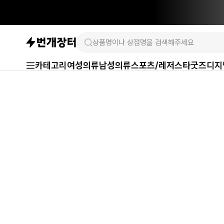
카테고리
여성의류
남성의류
스포츠/레저
스타굿즈
디지