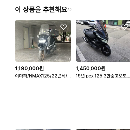
이 상품을 추천해요
AD
1,190,000원
1,450,000원
야마하/NMAX125/22년식/ABS/깔끔한 세팅 판매합니다
19년 pcx 125 3만중고오토바이스쿠터엔맥스보이저조이맥스크루