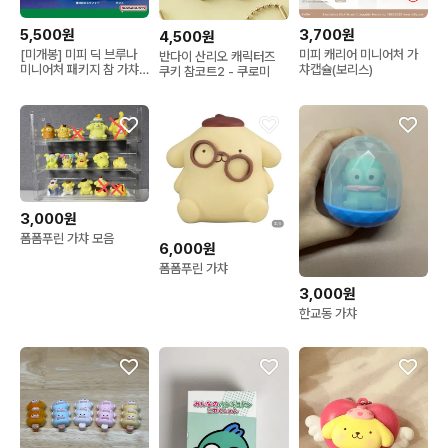
5,500원
3,700원
4,500원
[미개봉] 미피 딕 브루나
미피 캐리어 미니어처 가
반다이 산리오 캐릭터즈
미니어처 패키지 참 가챠
챠캡슐(보리스)
쿠키 참코트2 - 쿠로미
키링
3,000원
폼폼푸린 가챠 모음
6,000원
폼폼푸린 가챠
3,000원
한교동 가챠