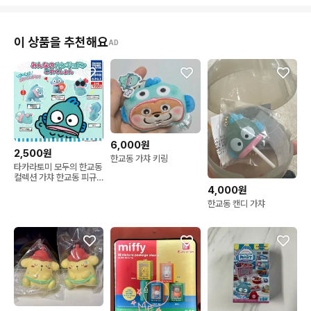
이 상품을 추천해요
AD
6,000원
2,500원
한교동 가챠 키링
타카라토미 모두의 한교동
컬렉션 가챠 한교동 피규
어 판매합니다
4,000원
한교동 캔디 가챠