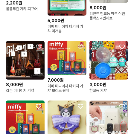
2,200원
8,000원
폼폼푸린 가챠 피규어
리멘트 한교동 마트 식완
풀박스 4번세트
5,000원
미피 미니어처 패키지 가
챠 미개봉
7,000원
8,000원
3,000원
미피 미니어처 패키지 가
챠 보리스 판매
깁슨 미니어쳐 가챠
한교동 가챠