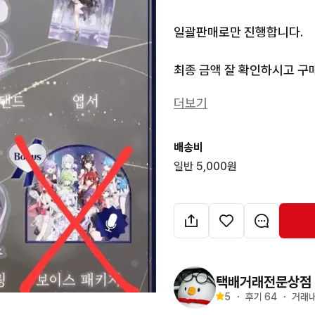
일괄판매로만 진행합니다.

최종 금액 잘 확인하시고 구매
더보기
구매 희망 시 바로 결제하시
배송비
일반 5,000원
택배거래전문상점
5
・
후기 
64
・
거래내