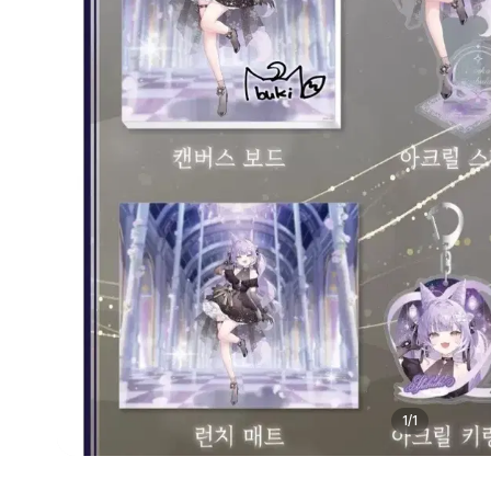
1
/
1