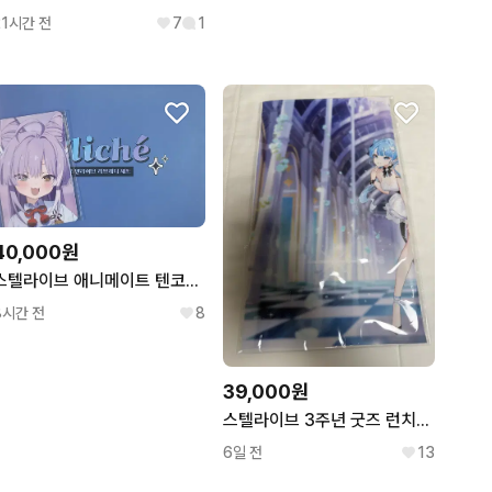
21시간 전
7
1
40,000원
스텔라이브 애니메이트 텐코시부키 러브레터 세트,포토카드
8시간 전
8
39,000원
스텔라이브 3주년 굿즈 런치매트 타비
6일 전
13