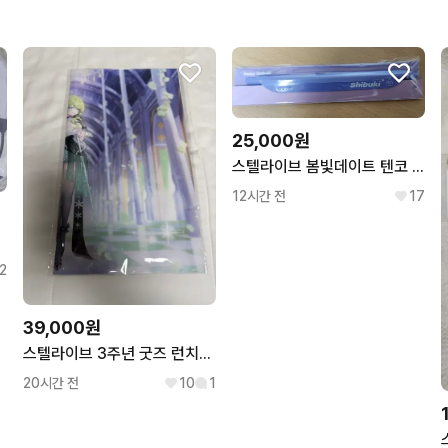
무리한 네고를 하지 않아요
꼭 필요한 문의만 해요.
25,000원
스텔라이브 봄빛데이트 텐코 시부키 클립펜
12시간 전
17
빡쿠션
2
39,000원
스텔라이브 3주년 굿즈 런치매트 리코
20시간 전
10
1