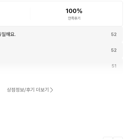
100
%
만족후기
동일해요.
52
52
51
50
상점정보/후기 더보기
47
어요.
31
4