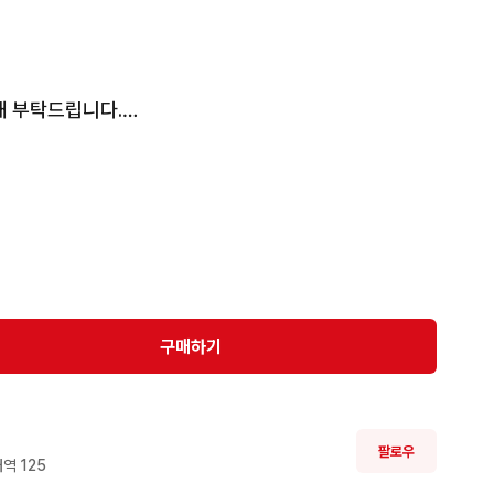
 부탁드립니다.

면 됩니다.
구매하기
팔로우
역 
125