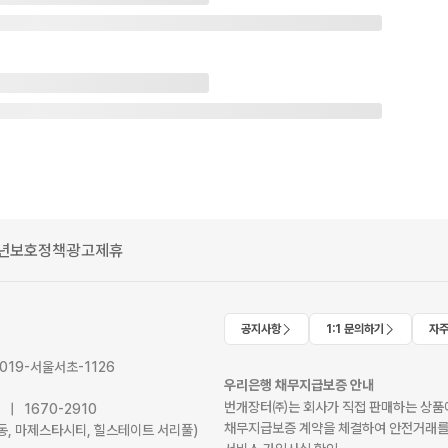
년보호정책
광고제휴
공지사항
1:1 문의하기
자주
2019-서울서초-1126
우리은행 채무지급보증 안내
번개장터㈜는 회사가 직접 판매하는 상품에
41 | 1670-2910
채무지급보증 계약을 체결하여 안전거래를
서초동, 마제스타시티, 힐스테이트 서리풀)