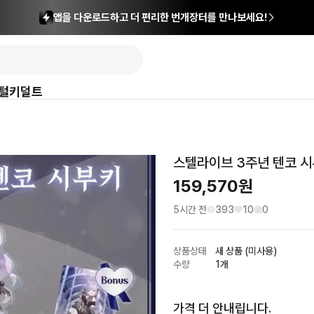
앱을 다운로드하고 더 편리한 번개장터를 만나보세요!
털
키덜트
스텔라이브 3주년 텐코 시
159,570
원
5시간 전
393
10
0
상품상태
새 상품 (미사용)
수량
1개
가격 더 안내립니다.
