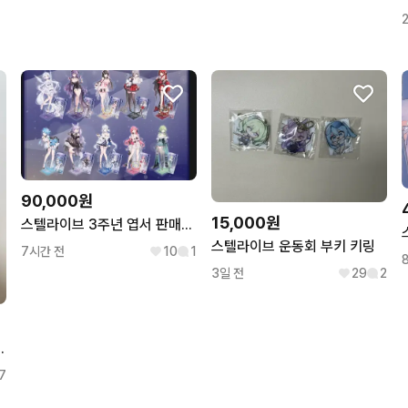
90,000원
15,000원
스텔라이브 3주년 엽서 판매합니다.
스텔라이브 운동회 부키 키링
7시간 전
10
1
3일 전
29
2
하임 스폐셜 포카 포토카드 콜라보
7