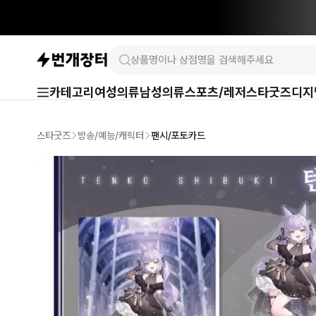
카테고리
여성의류
남성의류
스포츠/레저
스타굿즈
디지
스타굿즈
방송/예능/캐릭터
팬시/포토카드