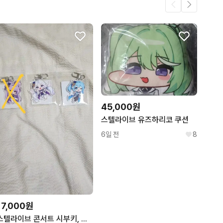
.
3
3
45,000원
스텔라이브 유즈하리코 쿠션
6일 전
8
17,000원
스텔라이브 콘서트 시부키, 유니, 타비 키링 미개봉