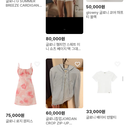
글로니 G SUMMER
BREEZE CARDIGAN
50,000원
(WHITE)
glowny 글로니 코어 하프
티 블랙
80,000원
글로니 챔피언 스웨트 미
니 쇼츠 베이지 택 그대로
새거 m
33,000원
60,000원
75,000원
글로니 베이비 반팔티
글로니집업JORDAN
글로니 로지 원피스
CROP ZIP-UP
HOODIE (babyblue)