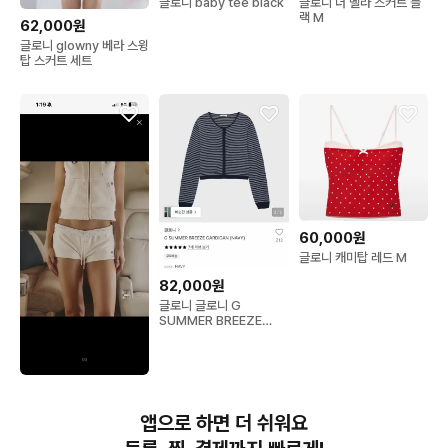
글로니 baby tee black
글로니 더 벨라 스커트 블
랙 M
62,000원
글로니 glowny 베라 스윙
탑 스커트 세트
60,000원
글로니 캐미탑 레드 M
82,000원
글로니 글로니 G
SUMMER BREEZE
CARDIGAN
80,000원
글로니 챔피언 스웨트 미
앱으로 하면 더 쉬워요
니 쇼트 베이지 택 그대로
새거 s