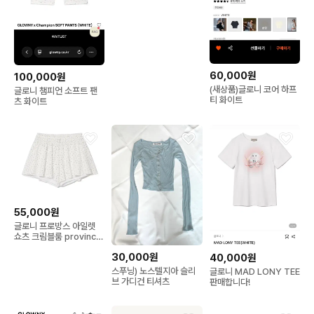
cardigan
60,000원
100,000원
(새상품)글로니 코어 하프
글로니 챔피언 소프트 팬
티 화이트
츠 화이트
55,000원
글로니 프로방스 아일렛
쇼츠 크림블룸 province
eyelet short
30,000원
40,000원
스푸닝) 노스텔지아 슬리
글로니 MAD LONY TEE
브 가디건 티셔츠
판매합니다!