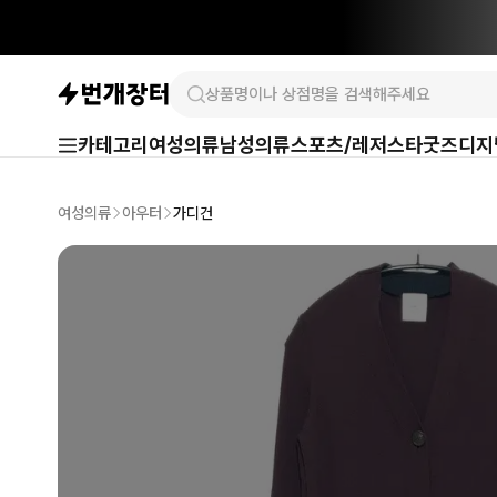
카테고리
여성의류
남성의류
스포츠/레저
스타굿즈
디지
여성의류
아우터
가디건