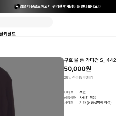
앱을 다운로드하고 더 편리한 번개장터를 만나보세요!
털
키덜트
구호 울 롱 가디건 S_i44
50,000
원
28일 전
18
0
1
브랜드
구호
상품상태
사용감 적음
사이즈
기타 (상품설명에 작성)