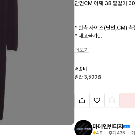
단면CM 어깨 38 팔길이 60 
* 실측 사이즈(단면,CM) 측
* 네고불가

* 브랜드에 따라 표기사이즈
더보기
다.

* 제품의 색상은 모니터 밝기
* 증고 특성상 이염및 데미지
배송비
* 중고 상품으로 교환,반품
일반 3,500원
마데인빈티지
4.9
・
후기 
436
・
거