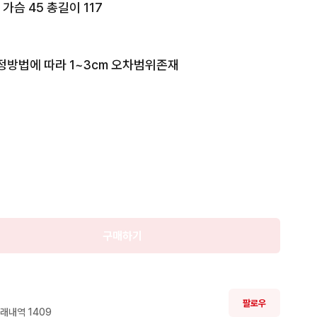
가슴 45 총길이 117

판매

정방법에 따라 1~3cm 오차범위존재 

완료
의 차이가 있을수 있으니 실측 사이즈 참고 부탁드립니
와 해상도에 따라 약간의 차이가 있을수 있습니다. 

가 존재할수 있습니다. 

,환불 불가하오니 신중히 구매 부탁드립니다.
구매하기
팔로우
래내역 
1409