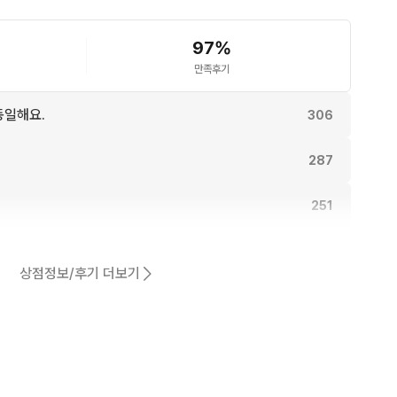
97
%
만족후기
동일해요.
306
287
251
245
상점정보/후기 더보기
244
어요.
222
50