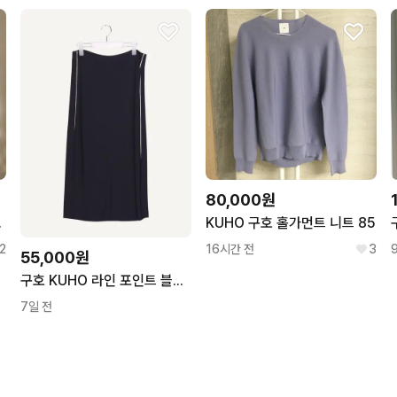
80,000원
디건 S사이즈
KUHO 구호 홀가먼트 니트 85
2
16시간 전
3
55,000원
구호 KUHO 라인 포인트 블랙 롱 치마 67_A602
7일 전