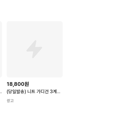
18,800원
0% 실크 브이넥 니트 가디건
(당일발송) 니트 가디건 3계절(봄 가을 겨울) 필수 아이템 데일리 루즈핏 가디건 3col
광고