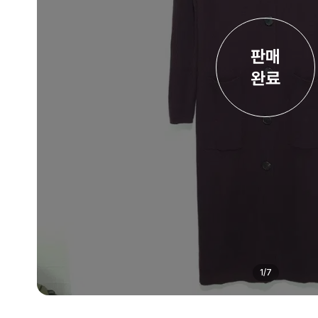
판매

완료
1
/
7