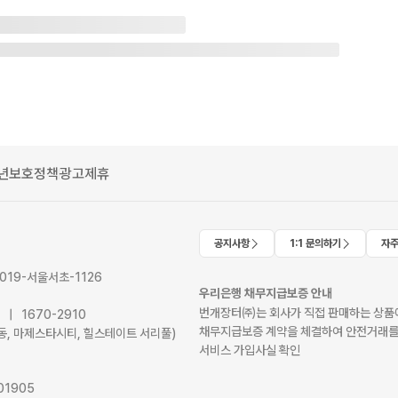
년보호정책
광고제휴
공지사항
1:1 문의하기
자주
2019-서울서초-1126
우리은행 채무지급보증 안내
번개장터㈜는 회사가 직접 판매하는 상품에
41 | 1670-2910
채무지급보증 계약을 체결하여 안전거래를
서초동, 마제스타시티, 힐스테이트 서리풀)
서비스 가입사실 확인
01905