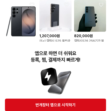
1,207,000원
820,000원
[S+] 갤럭시 S25 울트라
갤럭시S26 256기가 블
티타늄 블랙 256GB 배터
랙 (S급) / 0804
1,200,000원
리(99%), 095
갤럭시s26울트라 skt통
앱으로 하면 더 쉬워요
신사폰 256GB 블랙
등록, 찜, 결제까지 빠르게!
번개장터(주) 사업자정보, 이용약관 및 기타 법적고지
번개장터㈜는 통신판매중개자이며, 통신판매의 당사자가 아닙니다. 전자상거래 등에서의
소비자보호에 관한 법률 등 관련 법령 및 번개장터㈜의 약관에 따라 상품, 상품정보, 거래에 관한 책임은
개별 판매자에게 귀속하고, 번개장터㈜는 원칙적으로 회원간 거래에 대하여 책임을 지지 않습니다.
다만, 번개장터㈜가 직접 판매하는 상품에 대한 책임은 번개장터㈜에게 귀속합니다.
Ⓒ Bungaejangter Inc. all rights reserved.
번개장터 앱으로 시작하기