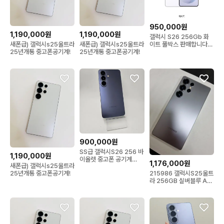
950,000원
1,190,000원
1,190,000원
갤럭시 S26 256Gb 화
이트 풀박스 판매합니다
새폰급) 갤럭시s25울트라
새폰급) 갤럭시s25울트라
(케이스, 충전기 포함) (단
25년개통 중고폰공기계!
25년개통 중고폰공기계!
순개봉 미사용)
900,000원
SS급 갤럭시S26 256 바
1,190,000원
이올렛 중고폰 공기계
1,176,000원
새폰급) 갤럭시s25울트라
s26
215986 갤럭시S25울트
25년개통 중고폰공기계!
라 256GB 실버블루 AA
급 무잔상 SK 중고폰