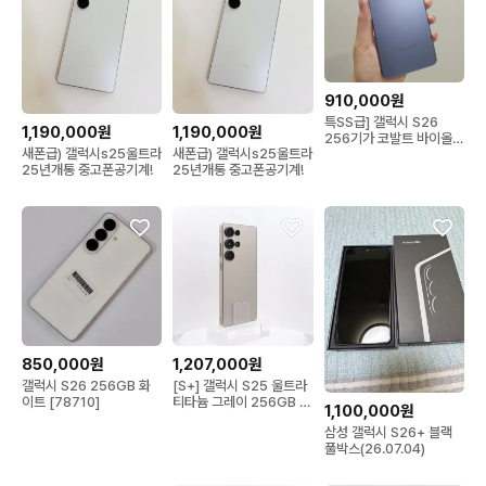
910,000원
특SS급] 갤럭시 S26
1,190,000원
1,190,000원
256기가 코발트 바이올렛
새폰급) 갤럭시s25울트라
새폰급) 갤럭시s25울트라
256GB 새상품급
25년개통 중고폰공기계!
25년개통 중고폰공기계!
850,000원
1,207,000원
갤럭시 S26 256GB 화
[S+] 갤럭시 S25 울트라
이트 [78710]
티타늄 그레이 256GB 배
1,100,000원
터리(100%), 086
삼성 갤럭시 S26+ 블랙
풀박스(26.07.04)