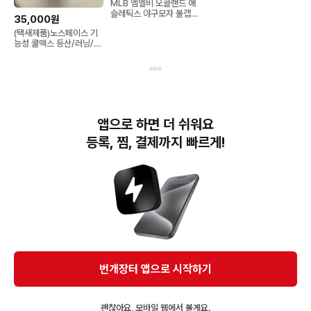
MLB 엠엘비 오클랜드 애
슬레틱스 야구모자 볼캡
35,000원
LA 다저스 야구 모자 일괄
(택새제품)노스페이스 기
능성 쿨맥스 등산/러닝/데
일리 볼캡모자
이 상품을 추천해요
AD
앱으로 하면 더 쉬워요
등록, 찜, 결제까지 빠르게!
5,000원
10,000원
20,000원
블랙 야구 모자
모자 개별 1만원
캡모자 20000
번개장터 앱으로 시작하기
괜찮아요, 모바일 웹에서 볼게요.