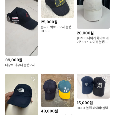
25,000원
존디어 빅로고 모자 볼캡
HH03
20,000원
[FREE] 나이키 화이트 레
거시91 드라이핏 볼캡 모
자 2.0
39,000원
데상트 아우디 볼캡모자
15,000원
HDEX 볼캡 네이비/블랙
49,000원