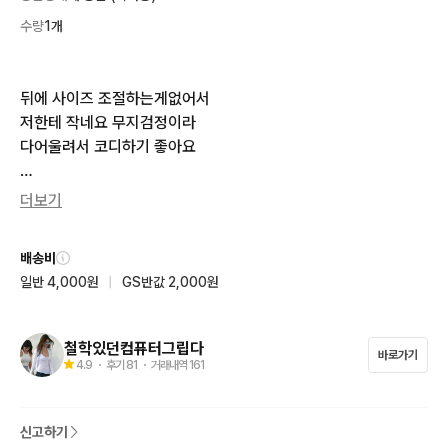
수량
1개
뒤에 사이즈 조절하는게없어서

저한테 작네요 무지검정이라

다어울려서 코디하기 좋아요

사이즈 57~58 / 미사용
더보기
배송비
일반 4,000원
|
GS반값 2,000원
철학있던컴퓨터그립다
바로가기
4.9
・ 후기
81
・ 거래내역
161
신고하기