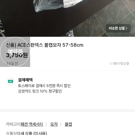
비슷한 상품
신품) ACE스판덱스 볼캡모자 57-58cm
예약중
3,750
원
24일 전
14
0
0
결제혜택
토스페이로 결제시 5천원 즉시 할인
삼성카드 링크 10% 청구할인
카테고리
패션 액세서리
〉
모자
〉
볼캡
상품상태
새 상품 (미사용)