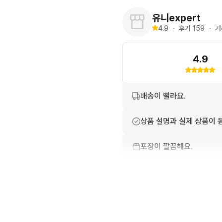
유니expert
4.9
・
후기 
159
・
거
4.9
배송이 빨라요.
상품 설명과 실제 상품이 
포장이 깔끔해요.
친절하고 배려가 넘쳐요.
번개톡 답변이 빨라요.