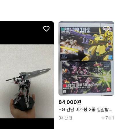
84,000원
HG 건담 미개봉 2종 일괄팝니다 디오 THE-O 기라줄루 일괄팝니다
3시간 전
7
1