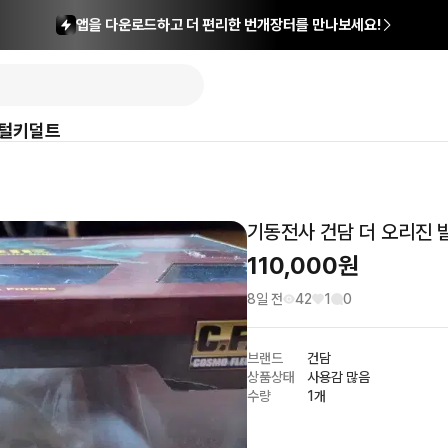
앱을 다운로드하고 더 편리한 번개장터를 만나보세요!
털
키덜트
기동전사 건담 더 오리진 
110,000
원
8일 전
42
1
0
브랜드
건담
상품상태
사용감 많음
수량
1개