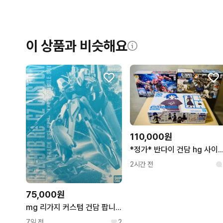
이 상품과 비슷해요
110,000원
*정가* 반다이 건담 hg 사이살리스+hg디오리진 샤아 자쿠+30MP 야마
2시간 전
75,000원
mg 리가지 커스텀 건담 팝니다
7일 전
2