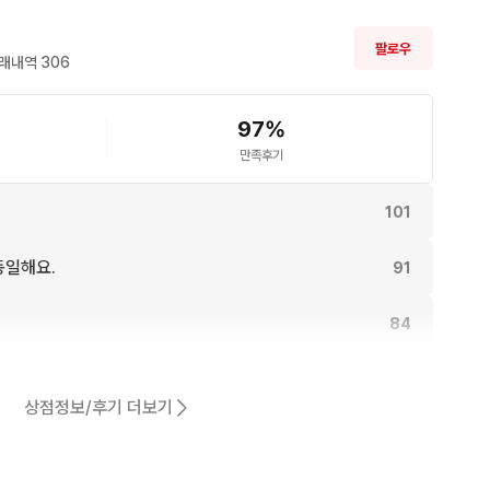
팔로우
래내역 
306
97
%
만족후기
101
동일해요.
91
84
81
상점정보/후기 더보기
80