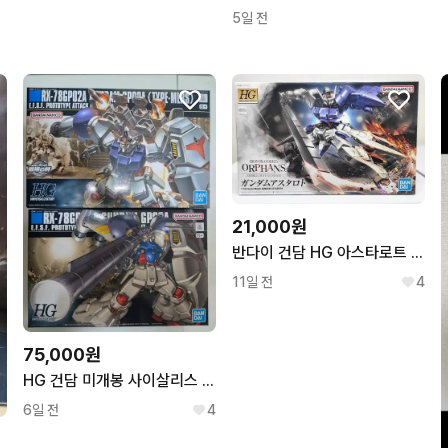
5일 전
21,000원
반다이 건담 HG 아스타로트 (철혈의오펀스 발바토스)
11일 전
4
75,000원
HG 건담 미개봉 사이살리스 2종 팝니다
6일 전
4