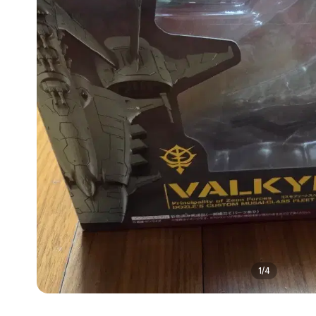
1
/
4