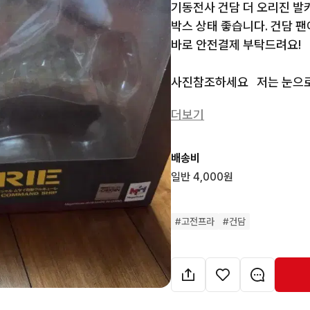
기동전사 건담 더 오리진 발
박스 상태 좋습니다. 건담 팬
바로 안전결제 부탁드려요!

사진참조하세요   저는 눈으
면 사진요청바랍니다. 입금후
더보기
물품을 모른다고 바꿔치기 
합니다
배송비
일반 4,000원
#
고전프라
#
건담