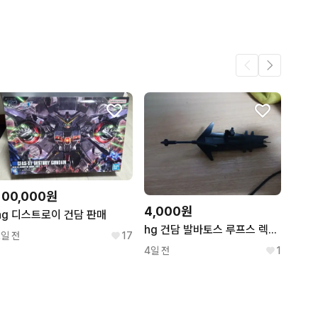
어요.
60
4
.
3
3
2
100,000원
4,000원
hg 디스트로이 건담 판매
hg 건담 발바토스 루프스 렉스의 초거대 메이스 무기파츠
2일 전
17
4일 전
1