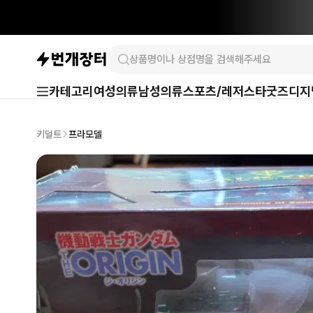
카테고리
여성의류
남성의류
스포츠/레저
스타굿즈
디지
키덜트
프라모델