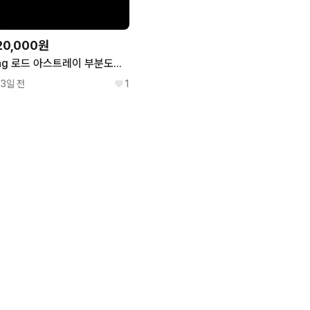
20,000원
hg 로드 아스트레이 부분도색 먹선 마감
13일 전
1