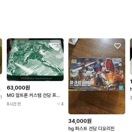
상품 정보가 자세히 적혀있
구매확정이 빨라요.
무리한 네고를 하지 않아요
꼭 필요한 문의만 해요.
번개페이를 잘 받아줘요.
63,000원
다 료 미개봉 새상품
MG 알트론 커스텀 건담 프반 미개봉 팝니다
1
8시간 전
4
34,000원
hg 퍼스트 건담 디오리진