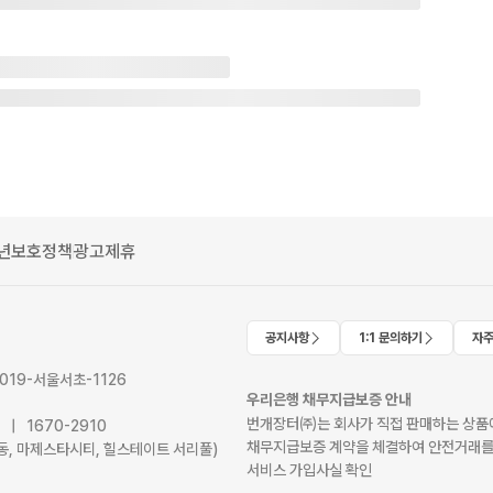
년보호정책
광고제휴
공지사항
1:1 문의하기
자주
2019-서울서초-1126
우리은행 채무지급보증 안내
번개장터㈜는 회사가 직접 판매하는 상품에
41 | 1670-2910
채무지급보증 계약을 체결하여 안전거래를
서초동, 마제스타시티, 힐스테이트 서리풀)
서비스 가입사실 확인