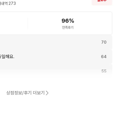
내역 
273
96
%
만족후기
70
동일해요.
64
55
51
상점정보/후기 더보기
어요.
50
44