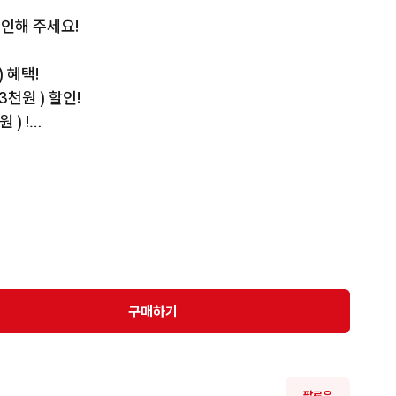
인해 주세요!

 혜택!

3천원 ) 할인!

) !

 중이에요!
구매하기
팔로우