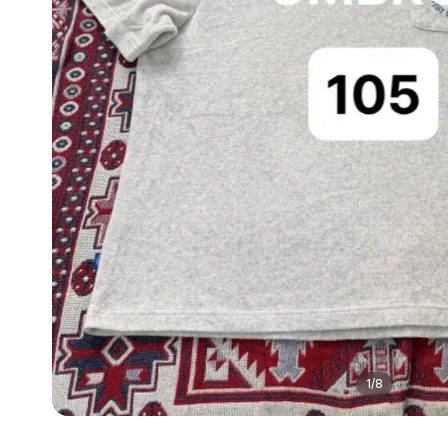
1
/
8