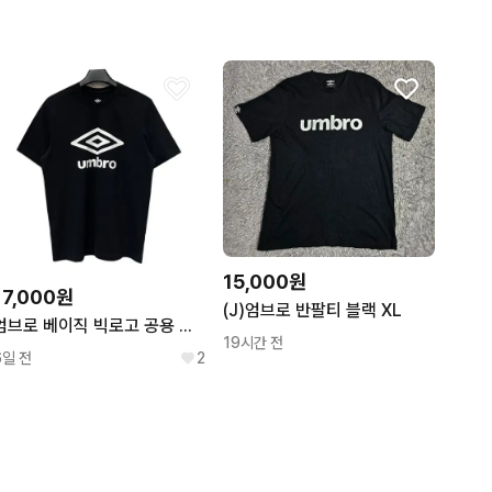
15,000원
17,000원
(J)엄브로 반팔티 블랙 XL
엄브로 베이직 빅로고 공용 반팔티 M
19시간 전
6일 전
2