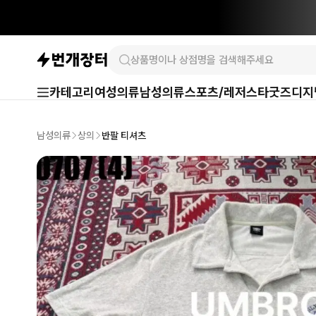
카테고리
여성의류
남성의류
스포츠/레저
스타굿즈
디지
남성의류
상의
반팔 티셔츠