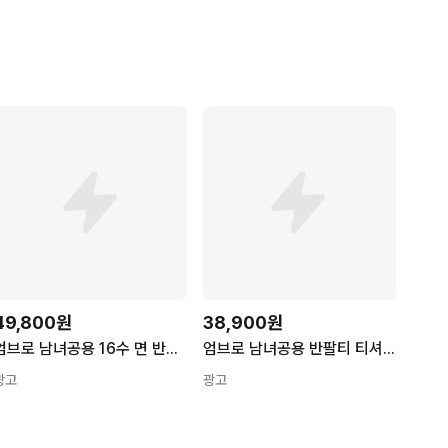
49,800원
38,900원
엄브로 남녀공용 16수 면 반팔 티셔츠 2PACK 화이트 블랙 세트
엄브로 남녀공용 반팔티 티셔츠 세미오버핏 UM8762
광고
광고