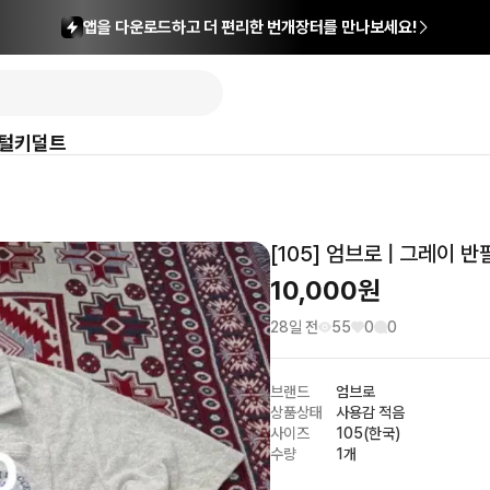
앱을 다운로드하고 더 편리한 번개장터를 만나보세요!
털
키덜트
[105] 엄브로 | 그레이 
10,000
원
28일 전
55
0
0
브랜드
엄브로
상품상태
사용감 적음
사이즈
105(한국)
수량
1개