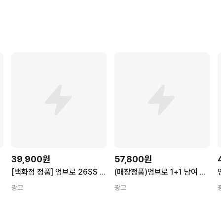
39,900원
57,800원
[백화점 정품] 엄브로 26SS 신상 남녀공용 에센셜 빅로고 반팔티 반팔티셔츠 + 스포츠양말
(매장정품)엄브로 1+1 남여 공용 반팔 티셔츠
광고
광고