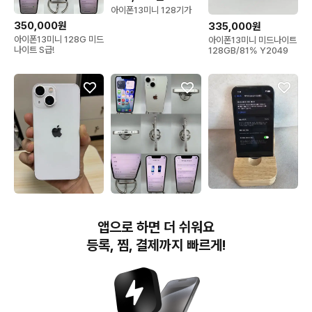
아이폰13미니 128기가
350,000원
335,000원
아이폰13미니 128G 미드
아이폰13미니 미드나이트
나이트 S급!
128GB/81% Y2049
390,000원
350,000원
370,000원
아이폰13미니 미드나이트
아이폰13미니 128기가
아이폰13미니 128G 스타
앱으로 하면 더 쉬워요
128G 판매!(선물용)
스타라이트 / 배터리 효율
라이트 SSS급/즉시사용
76%
등록, 찜, 결제까지 빠르게!
번개장터(주) 사업자정보, 이용약관 및 기타 법적고지