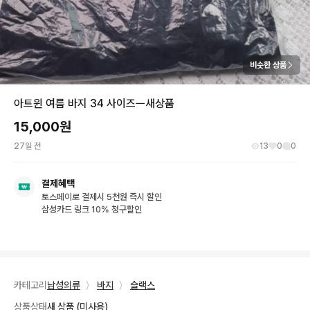
비슷한 상품
아트윈 여름 바지 34 사이즈ㅡ새상품
15,000
원
27일 전
13
0
0
결제혜택
토스페이로 결제시 5천원 즉시 할인
삼성카드 링크 10% 청구할인
카테고리
남성의류
〉
바지
〉
슬랙스
상품상태
새 상품 (미사용)