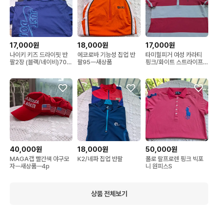
17,000원
18,000원
17,000원
나이키 키즈 드라이핏 반
에코로바 기능성 집업 반
타미힐피거 여성 카라티
팔2장 (블랙/네이비)70ㅡ
팔95ㅡ새상품
핑크/화이트 스트라이프
가격내림
ㅡ
40,000원
18,000원
50,000원
MAGA캡 빨간색 야구모
K2/네파 집업 반팔
폴로 랄프로렌 핑크 빅포
자ㅡ새상품ㅡ4p
니 원피스S
상품 전체보기