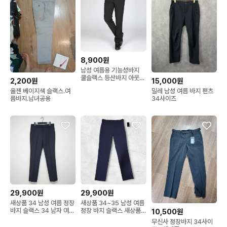
8,900원
남성 여름용 기능성바지
쿨슬랙스 등산바지 아웃도
2,200원
15,000원
어
올젠 베이지색 슬랙스.여
밀레 남성 여름 바지 팬츠
름바지.남녀공용
34사이즈
29,900원
29,900원
새상품 34 남성 여름 정장
새상품 34~35 남성 여름
바지 슬랙스 34 남자 여름
정장 바지 슬랙스 새상품
10,500원
바지 새제품
여름슬랙스 새제품
무신사 정장바지 34사이