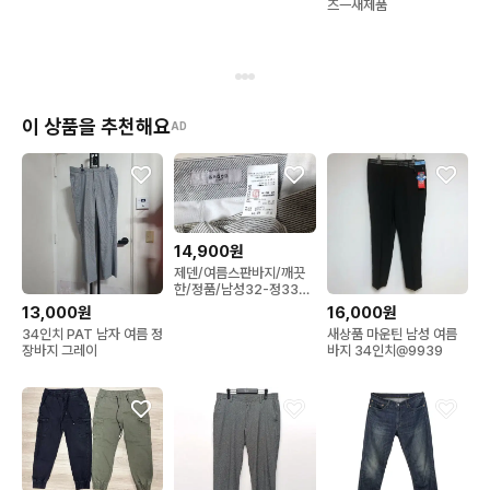
즈ㅡ새제품
이 상품을 추천해요
AD
14,900원
제덴/여름스판바지/깨끗
한/정품/남성32-정33인
치
13,000원
16,000원
34인치 PAT 남자 여름 정
새상품 마운틴 남성 여름
장바지 그레이
바지 34인치@9939