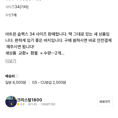
사이즈
34(기타)
수량
1개
아트윈 슬랙스 34 사이즈 판매합니다. 택 그대로 있는 새 상품입
니다. 편하게 입기 좋은 바지입니다. 구매 원하시면 바로 안전결제
 해주시면 됩니다!

새상품  교환×  환불  × 수량ㅡ2개

일반택배는 우체국택배로 보내드려요
더보기
배송비
일반 4,000원
|
GS • CU반값 2,500원
크리스탈1800
바로가기
4.9
・ 후기
45
・ 거래내역
160