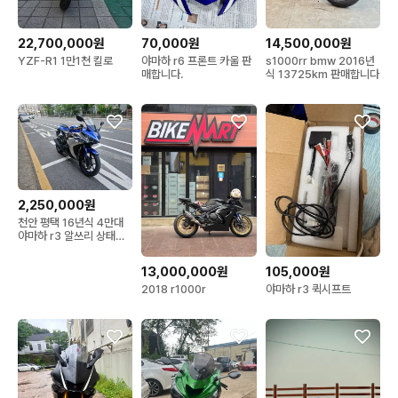
22,700,000원
70,000원
14,500,000원
YZF-R1 1만1쳔 킬로
야마하 r6 프론트 카울 판
s1000rr bmw 2016년
매합니다.
식 13725km 판매합니다
2,250,000원
천안 평택 16년식 4만대
야마하 r3 알쓰리 상태좋
은 바이크 판매.
13,000,000원
105,000원
2018 r1000r
야마하 r3 퀵시프트