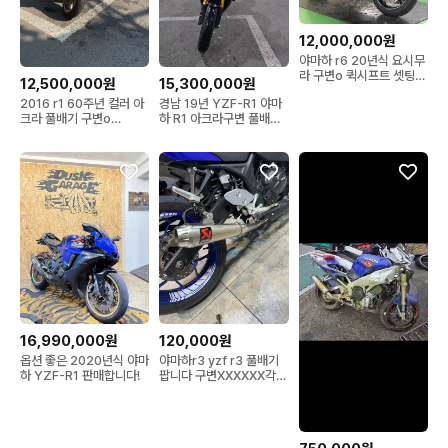
12,000,000원
야마하 r6 20년식 요시무
라 구변o 퀵시프트 셋팅
12,500,000원
15,300,000원
준튜닝 바이크 판매합니다
2016 r1 60주년 컬러 아
경남 19년 YZF-R1 야마
크라 풀배기 구변o
하 R1 아크라구변 풀배기
31,@@@km
판매합니다!
16,990,000원
120,000원
옵션 좋은 2020년식 야마
야마하r3 yzf r3 풀배기
하 YZF-R1 판매합니다!
팝니다 구변XXXXXX각개
XXXXXX