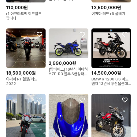
110,000원
13,500,000원
r1 아크라포빅 히트쉴드
야마하 레드 r6 풀베기
팝니다
2,990,000원
[탑바이크] 16년식 야마하
18,500,000원
14,500,000원
YZF-R3 블루 S급상태
옵션다수
야마하 R1 검정/레드
BMW R 1200 GS 어드
2022
벤처 13년식 부산울산대
구창원서울경기인천대전