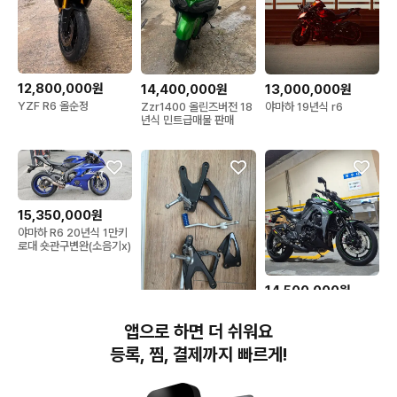
12,800,000원
14,400,000원
13,000,000원
YZF R6 올순정
Zzr1400 올린즈버전 18
야마하 19년식 r6
년식 민트급매물 판매
15,350,000원
야마하 R6 20년식 1만키
로대 숏관구변완(소음기x)
14,500,000원
(대차가능) 21년식 가와사
70,000원
키(올린즈)Z1000R 에디
앱으로 하면 더 쉬워요
션 판매 합니다.
R1 순정스텝
등록, 찜, 결제까지 빠르게!