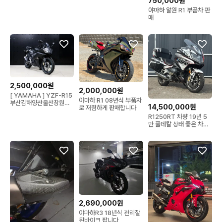
750,000원
야마하 알원 R1 부품차 판
매
2,500,000원
2,000,000원
[ YAMAHA ] YZF-R15
야마하 R1 08년식 부품차
부산김해양산울산창원대
14,500,000원
로 저렴하게 판매합니다
구경기서울대전강원
R1250RT 차량 19년 5
만 풀데칼 상태 좋은 차량
판매합니다
2,690,000원
야마하R3 18년식 관리잘
된바이크 팝니다