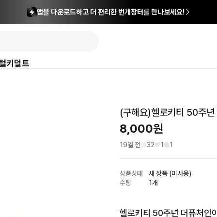
앱을 다운로드하고 더 편리한 번개장터를 만나보세요!
털
키덜트
(구해요)헬로키티 50주
8,000
원
19일 전
32
1
1
상품상태
새 상품 (미사용)
수량
1개
헬로키티 50주년 더퓨처인아