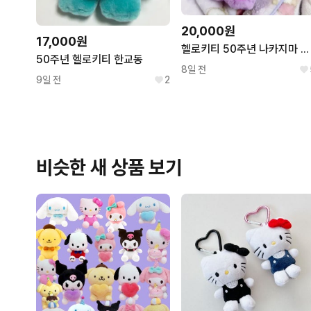
20,000원
17,000원
헬로키티 50주년 나카지마 퍼플 보라 마스코트 인형
50주년 헬로키티 한교동
8일 전
9일 전
2
비슷한 새 상품 보기