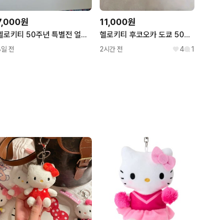
7,000원
11,000원
헬로키티 50주년 특별전 얼리버드 포토카드 일괄
헬로키티 후코오카 도쿄 50주년 시크릿 마스코트 키링
8일 전
2시간 전
4
1