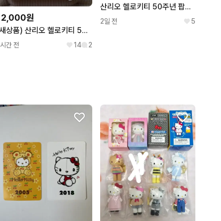
산리오 헬로키티 50주년 팝업 손가락 피규어 인형 6종 세트 일괄
12,000원
2일 전
5
(새상품) 산리오 헬로키티 50주년 미니어처 마스코트 피규어
1시간 전
14
2