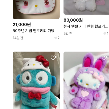
80,000원
21,000원
천사 엔젤 키티 인형 헬로키티 50주년
50주년 기념 헬로키티 가방 갸루
5일 전
1
14일 전
2