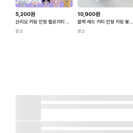
5,200원
10,900원
산리오 키링 인형 헬로키티 시나모롤 폼폼푸린 포차코 마이멜로디 쿠로미 한교동 가방 백참
블랙 레드 키티 인형 키링 봉제 가방 키홀더
광고
광고