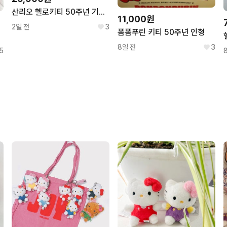
산리오 헬로키티 50주년 기념 인형 이마트 키티
11,000원
2일 전
3
폼폼푸린 키티 50주년 인형
8일 전
3
5