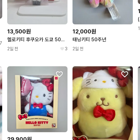
13,500원
12,000원
헬로키티 후쿠오카 도쿄 50주년 전시회 한정 시크릿 마스코트 키링
태닝키티 50주년
7
2일 전
3
2일 전
29,900원