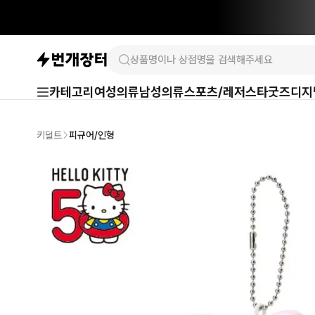
카테고리
여성의류
남성의류
스포츠/레저
스타굿즈
디지
키덜트
피규어/인형