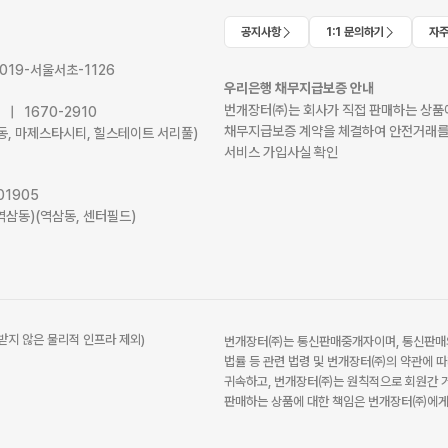
공지사항
1:1 문의하기
자주
2019-서울서초-1126
우리은행 채무지급보증 안내
번개장터㈜는 회사가 직접 판매하는 상품에
41 | 1670-2910
채무지급보증 계약을 체결하여 안전거래를
서초동, 마제스타시티, 힐스테이트 서리풀)
서비스 가입사실 확인
01905
역삼동)(역삼동, 센터필드)
받지 않은 물리적 인프라 제외)
번개장터㈜는 통신판매중개자이며, 통신판매의
법률 등 관련 법령 및 번개장터㈜의 약관에 따
귀속하고, 번개장터㈜는 원칙적으로 회원간 거
판매하는 상품에 대한 책임은 번개장터㈜에게