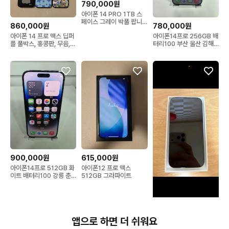
790,000원
아이폰 14 PRO 1TB 스
페이스 그레이 박풀 팝니
860,000원
780,000원
다
아이폰 14 프로 맥스 딥퍼
아이폰14프로 256GB 배
플 풀박스, 홍콩판, 무음,
터리100 부산 울산 김해
듀얼유심
강릉 제천 평택 안산 대전
천안 대구 양산 구미 춘천
인천 광주 목포
900,000원
615,000원
아이폰14프로 512GB 화
아이폰12 프로 맥스
이트 배터리100 강릉 춘
512GB 그라파이트
천 평택 구미 김해
650,000원
앱으로 하면 더 쉬워요
아이폰14프로