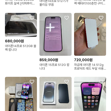
아이폰14프로 512기가
화이트 실버 [리퍼후미사
랙 배터리100춘천 구미
물리심 무음
용]
대구 서울 경기 인천
680,000원
아이폰14프로 512GB 블
랙 팝니다
859,000원
720,000원
아이폰 15프로 512G 팝
자급제 아이폰 14 512g
니다
프로덕트 레드 두달 사용
거의 새제품