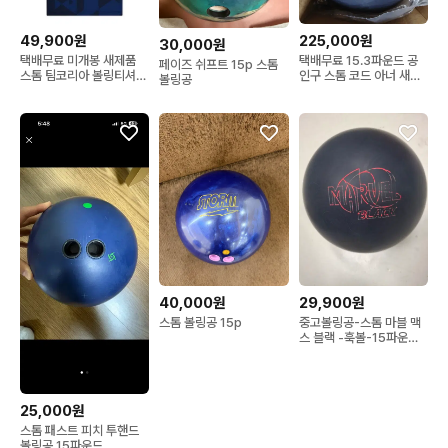
49,900원
225,000원
30,000원
택배무료 미개봉 새제품
택배무료 15.3파운드 공
페이즈 쉬프트 15p 스톰
스톰 팀코리아 볼링티셔츠
인구 스톰 코드 아너 새볼
볼링공
LE BE 01
링공
40,000원
29,900원
스톰 볼링공 15p
중고볼링공-스톰 마블 맥
스 블랙 -훅볼-15파운드-
복원볼-투핑거
25,000원
스톰 패스트 피치 투핸드
볼링공 15파운드