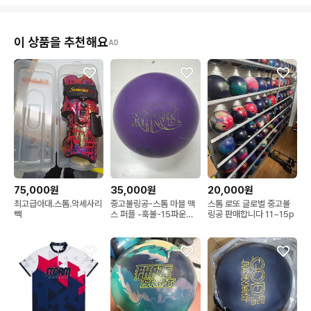
이 상품을 추천해요
AD
75,000원
35,000원
20,000원
최고급아대.스톰.악세사리
중고볼링공-스톰 마블 맥
스톰 로또 글로벌 중고볼
빽
스 퍼플 -훅볼-15파운드-
링공 판매합니다 11~15p
투핑거 즉시 사용