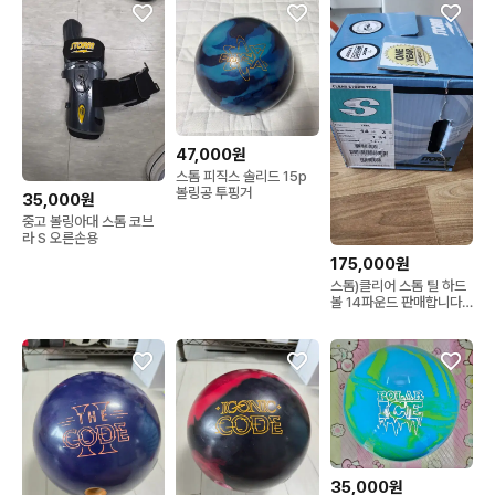
47,000원
스톰 피직스 솔리드 15p
볼링공 투핑거
35,000원
중고 볼링아대 스톰 코브
라 S 오른손용
175,000원
스톰)클리어 스톰 틸 하드
볼 14파운드 판매합니다
(공인구/새볼)
35,000원