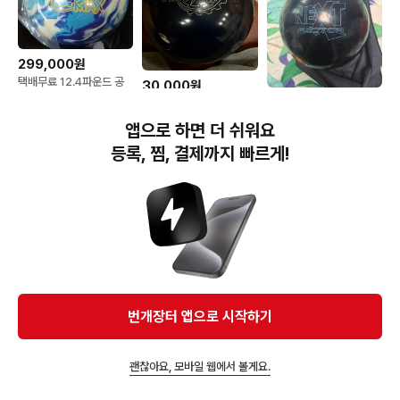
299,000원
택배무료 12.4파운드 공
30,000원
인구 스톰 아이온 맥스 펄
70,000원
스톰 모터 15p 볼링공
새볼링공
스톰 넥스트 볼링공
앱으로 하면 더 쉬워요
15p(투피스)
등록, 찜, 결제까지 빠르게!
번개장터(주) 사업자정보, 이용약관 및 기타 법적고지
번개장터㈜는 통신판매중개자이며, 통신판매의 당사자가 아닙니다. 전자상거래 등에서의
소비자보호에 관한 법률 등 관련 법령 및 번개장터㈜의 약관에 따라 상품, 상품정보, 거래에 관한 책임은
개별 판매자에게 귀속하고, 번개장터㈜는 원칙적으로 회원간 거래에 대하여 책임을 지지 않습니다.
다만, 번개장터㈜가 직접 판매하는 상품에 대한 책임은 번개장터㈜에게 귀속합니다.
Ⓒ Bungaejangter Inc. all rights reserved.
번개장터 앱으로 시작하기
APP 다운로드
괜찮아요, 모바일 웹에서 볼게요.