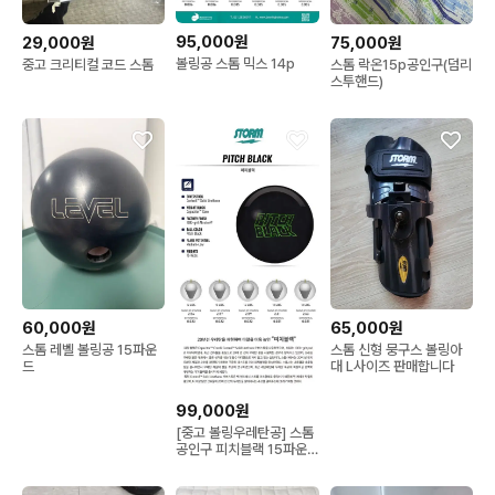
95,000원
29,000원
75,000원
볼링공 스톰 믹스 14p
중고 크리티컬 코드 스톰
스톰 락온15p공인구(덤리
스투핸드)
60,000원
65,000원
스톰 레벨 볼링공 15파운
스톰 신형 뭉구스 볼링아
드
대 L사이즈 판매합니다
99,000원
[중고 볼링우레탄공] 스톰
공인구 피치블랙 15파운
드