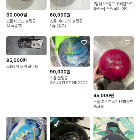
[덤리스!!!중고 우레탄하드
볼링공] 스톰 폴라 아이스
13파운드 스페어볼
60,000원
60,000원
스톰 더코드 볼링공
스톰 아이코닉 볼링공
14p(중고)
14p(중고)
95,000원
스톰3백 블랙 화이트
90,000원
스톰 볼링공
GAUNTLET HK22C2
45,000원
스톰 고스트락2 15파운드
중고볼