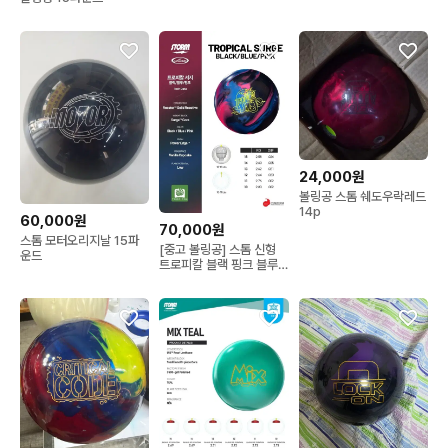
24,000원
볼링공 스톰 쉐도우락레드
14p
60,000원
70,000원
스톰 모터오리지날 15파
[중고 볼링공] 스톰 신형
운드
트로피칼 블랙 핑크 블루
15파운드 (공인구) 새볼같
은중고 초보자볼링공