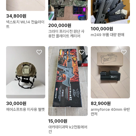
34,800원
넥스토치 WL14 전술라이
200,000원
트
100,000원
크라이 프리시전 원단 사
m249 부품 대량 판매
용한 플레이트 캐리어
30,000원
82,900원
에어소프트용 미사용 헬멧
armyforce 40mm 유탄
런처
15,000원
아카데미과학 k2전동에어
건