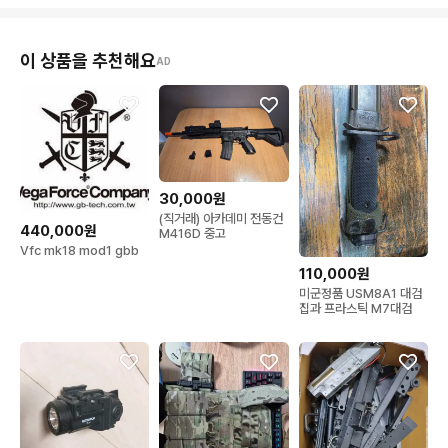
이 상품을 추천해요
AD
30,000원
(직거래) 아카데미 전동건
440,000원
M416D 중고
Vfc mk18 mod1 gbb
110,000원
미군정품 USM8A1 대검
집과 프라스틱 M7대검