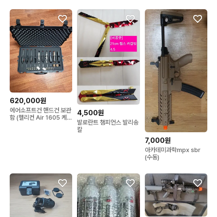
620,000원
에어소프트건 핸드건 보관
4,500원
함 (펠리컨 Air 1605 케이
발로란트 챔피언스 발리송
스)
칼
7,000원
아카데미과학mpx sbr
(수동)