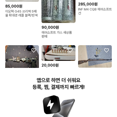
285,000원
85,000원
INF M4 CQB 에어소프트
이오텍 G45 쓰리맥 5배
건
율 확대경 레플 블랙/탄색
90,000원
에어소프트 가스 새상품
판매
20,000원
아카데미 루거 p08 메탈
40,000원
더미탄 5발
70,000원
아카데미 kar98k + 강화
앱으로 하면 더 쉬워요
서바이벌용 밸트 입니다
스프린세트
등록, 찜, 결제까지 빠르게!
번개장터(주) 사업자정보, 이용약관 및 기타 법적고지
번개장터㈜는 통신판매중개자이며, 통신판매의 당사자가 아닙니다. 전자상거래 등에서의