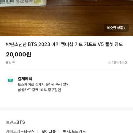
비슷한 상품
방탄소년단 BTS 2023 아미 멤버십 키트 기프트 V5 풀셋 양도
20,000
원
6일 전
46
1
0
결제혜택
토스페이로 결제시 5천원 즉시 할인
삼성카드 링크 10% 청구할인
브랜드
BTS
카테고리
스타굿즈
〉
보이그룹
〉
팬시/포토카드