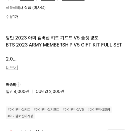
상품상태
새 상품 (미사용)
수량
1개
방탄 2023 아미 멤버십 키트 기프트 V5 풀셋 양도

BTS 2023 ARMY MEMBERSHIP V5 GIFT KIT FULL SET

2.0

더보기
별도 언급없을시 모두 하자없음 상태 최상 

입금순 판매 여러개 쿨거=에눌⭕️

배송비
일반 4,000원
|
CU반값 2,000원
바로 입금가능할때만 문의주세요‼️
#
아미멤버십키트
#
아미멤버십기프트
#
아미멤버십V5
#
아미멤버십포카
#
아미멤버십미개봉