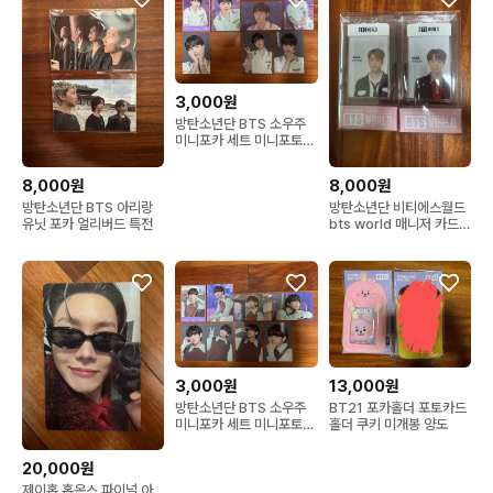
3,000원
방탄소년단 BTS 소우주
미니포카 세트 미니포토카
드 윤기 슈가 준드래곤볼
준드볼
8,000원
8,000원
방탄소년단 BTS 아리랑
방탄소년단 비티에스월드
유닛 포카 얼리버드 특전
bts world 매니저 카드세
트 윤기 지민 미개봉
3,000원
13,000원
방탄소년단 BTS 소우주
BT21 포카홀더 포토카드
미니포카 세트 미니포토카
홀더 쿠키 미개봉 양도
드 태형 뷔 드래곤볼 드볼
20,000원
제이홉 홉온스 파이널 아