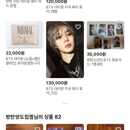
120,000원
방탄 지민 아리랑 북미 럭
드 분철
BTS 아리랑 미국 북미 포
카_태형
22,000원
35,000원
BTS 아리랑 (노멀x캘빈
방탄소년단 BTS 포토카
클라인) 포카분철합니다
드 7명세트
130,000원
BTS 아리랑 미국 북미 포
카_지민
방탄양도침찜님의 상품 82