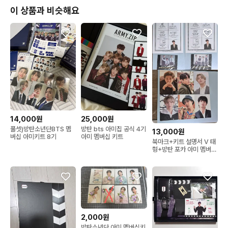
이 상품과 비슷해요
14,000원
25,000원
풀셋)방탄소년단BTS 멤
방탄 bts 아미집 공식 4기
13,000원
버십 아미키트 8기
아미 멤버십 키트
북마크+키트 설명서 V 태
형+방탄 포카 아미 멤버십
키트 bts 아미집
2,000원
방탄소년단 아미 멤버십키