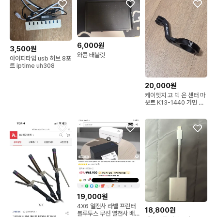
6,000원
3,500원
와콤 태블릿
아이피타임 usb 허브 8포
트 iptime uh308
20,000원
케이엣지 고 빅 온 센터 마
운트 K13-1440 가민 고
프로 마운트
19,000원
4X6 열전사 라벨 프린터
18,800원
블루투스 무선 열전사 배