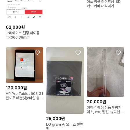
애플 정품 라이트닝-SD
송 라벨 프린터 아이폰 안
카드 카메라 리더기
드로이드 맥 윈도우 호환
62,000원
그리에이트 컬링 아이롱
TR360 38mm
120,000원
HP Pro Tablet 608 G1
윈도우 태블릿(c타입 충
30,000원
전)
아이폰 에어 정품 투명케
이스, esr, 벨킨, 슈피겐 케
이스
25,000원
LG gram Ai 오피스 밸류
팩