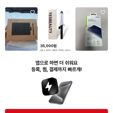
35,000원
예스뷰티 매직 컬링 아이
32,000원
22,000원
론 봉고데기 31mm
와콤 원 드로잉 태블릿 펜
벨킨 아이폰12 프로맥스
앱으로 하면 더 쉬워요
세트 CTL-472
사생활보호필름
등록, 찜, 결제까지 빠르게!
번개장터(주) 사업자정보, 이용약관 및 기타 법적고지
번개장터㈜는 통신판매중개자이며, 통신판매의 당사자가 아닙니다. 전자상거래 등에서의
소비자보호에 관한 법률 등 관련 법령 및 번개장터㈜의 약관에 따라 상품, 상품정보, 거래에 관한 책임은
개별 판매자에게 귀속하고, 번개장터㈜는 원칙적으로 회원간 거래에 대하여 책임을 지지 않습니다.
다만, 번개장터㈜가 직접 판매하는 상품에 대한 책임은 번개장터㈜에게 귀속합니다.
Ⓒ Bungaejangter Inc. all rights reserved.