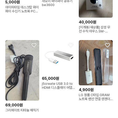
샤오미 와이파이 공유기
5,000원
be3600
아이피타임 데스크탑 와이
파이 수신기 노트북 PC
USB 무선 랜카드 wifi 동
글
40,000원
[미개봉/새상품] 삼성 무
선 수직 마우스 SM-
M1300QB
65,000원
j5create USB 3.0 to
HDMI 디스플레이 어댑터
4,900원
JUA35
LG 정품 C타입 GRAM
노트북 랜선 연결 렌젠더
USB to LAN 랜포트
69,000원
그리에이트 티타늄 매직기