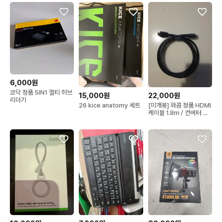
6,000원
코닥 정품 5IN1 멀티 허브
15,000원
22,000원
리더기
26 kice anatomy 세트
[미개봉] 와콤 정품 HDMI
케이블 1.8m / 컨버터 키
트 동봉품