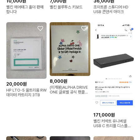
10,000원
7,000원
36,000원
벨킨 에어태그 홀더 판매
벨킨 블루투스 키보드
조이트론 스튜디어 HD
합니다
USB 콘덴서 마이크
8,000원
20,000원
(미개봉)ALPHA DRIVE
HP LTO-5 울트리움 RW
ONE 글로벌 공식 팬클럽
데이터 카트리지 3TB
1st
171,000원
벨킨 커넥트 유니버셜
USB C 트리플 디스플레
이 독 INC007qc 블랙