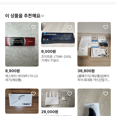
이 상품을 추천해요
AD
8,000원
조이트론 JTMK-200L
기계식 키보드
8,900원
38,800원
예스뷰티 아이뷰티 미니고
(풀패키지/새상품급)페이
데기(새상품)
히어 휴대용 카드단말기+
크래들(거치대)풀구성 세
트. 애플페이 무선블루투
스
28,000원