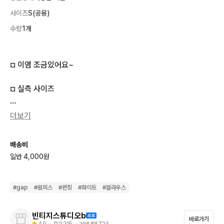
사이즈
S(공용)
수량
1개
¤ 이염 조금있어요~

¤ 실측 사이즈

¤ 가 슴 반 품 : 43cm

더보기
¤ 총 기 장 :     83cm

배송비
일반 4,000원
¤ 모두 실사진입니다! 사진보시면 다양하게 찍어두었어요

¤ 택배비 선불,착불 4,000원입니다. 

#
gap
#
원피스
#
펀칭
#
화이트
#
블라우스
¤ 10만원이상 무료배송입니다 !
빈티지스튜디오b
바로가기
4.9
・ 후기
215
・ 거래내역
724