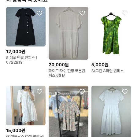
12,000원
S 미쏘 반팔 원피스 |
0722B19
20,000원
5,000원
화이트 자수 펀칭 코튼원
S/그린 A라인 원피스
피스 66 M
15,000원
(F)아뜨랑스 여성 반팔 원