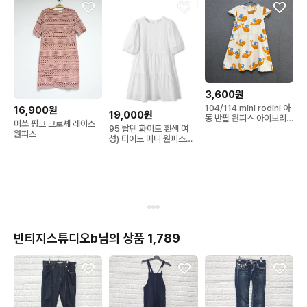
3,600원
104/114 mini rodini 아
16,900원
19,000원
동 반팔 원피스 아이보리
미쏘 핑크 크로셰 레이스
BO2525
95 탑텐 화이트 흰색 여
원피스
성) 티어드 미니 원피스
_MSF2OO2007
빈티지스튜디오b님의 상품 1,789