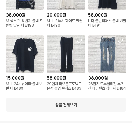
38,000원
20,000원
58,000원
M 섹스 팟 리벤지 블랙 프
M-L 스투시 화이트 반팔
L 더 볼런티어스 블랙 반팔
린팅 반팔 티 E493
티 E490
티 E491
15,000원
58,000원
38,000원
M-L 24s 뉴에라 블랙 반
29인치 더오픈프로덕트
26인치 트루릴리전 부츠
팔 티 E489
블랙 롤업 슬렉스 E485
컨 데님팬츠 청바지 E484
상품 전체보기