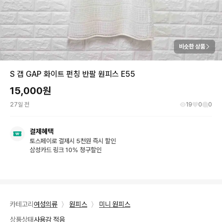
비슷한 상품
S 갭 GAP 화이트 펀칭 반팔 원피스 E55
15,000
원
27일 전
19
0
0
결제혜택
토스페이로 결제시 5천원 즉시 할인
삼성카드 링크 10% 청구할인
카테고리
여성의류
〉
원피스
〉
미니 원피스
상품상태
사용감 적음