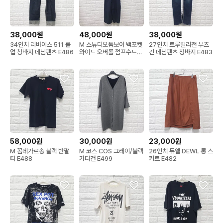
38,000원
48,000원
38,000원
34인치 리바이스 511 롤
M 스튜디오톰보이 백포켓
27인치 트루릴리전 부츠
업 청바지 데님팬츠 E486
와이드 오버롤 점프수트
컨 데님팬츠 청바지 E483
E487
58,000원
30,000원
23,000원
M 꼼데가르송 블랙 반팔
M 코스 COS 그레이/블랙
26인치 듀엘 DEWL 롱 스
티 E488
가디건 E499
커트 E482