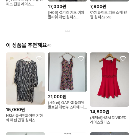
피스 펀칭 레이스
17,000원
7,900원
E3W3628
[H06] 갭키즈 키즈 여아
여성 화이트 퍼프 소매 반
플라워 패턴 원피스
팔 원피스(55)
XXL(14-16Y)
이 상품을 추천해요
AD
21,000원
(새상품) GAP 갭 플라워
플로럴 패턴 뷔스티에 나
15,000원
14,800원
시 원피스 XS
H&M 블랙앤화이트 기하
(새제품)H&M DIVIDED
학 패턴 긴팔 원피스
레이스원피스